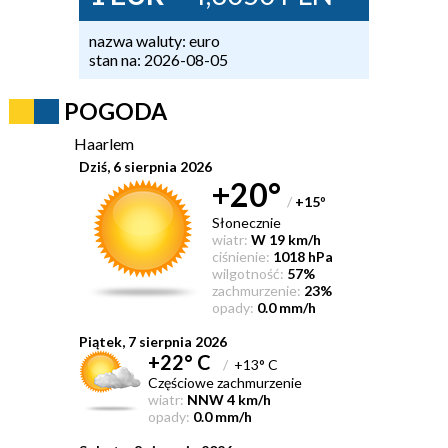
nazwa waluty: euro
stan na: 2026-08-05
POGODA
Haarlem
Dziś, 6 sierpnia 2026
+20°
/
+15
°
Słonecznie
wiatr:
W 19 km/h
ciśnienie:
1018 hPa
wilgotność:
57%
zachmurzenie:
23%
opady:
0.0 mm/h
Piątek, 7 sierpnia 2026
+22° C
/
+13° C
Częściowe zachmurzenie
wiatr:
NNW 4 km/h
opady:
0.0 mm/h