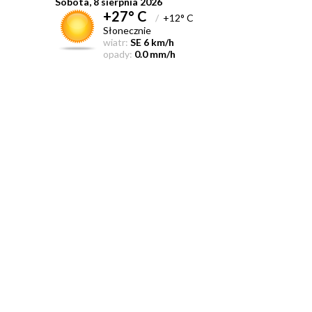
Sobota, 8 sierpnia 2026
+27° C
/
+12° C
Słonecznie
wiatr:
SE 6 km/h
opady:
0.0 mm/h