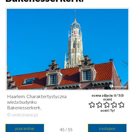
Haarlem. Charaktertystyczna
ocena zdjęcia:
0
/ 5 (
0
ocen)
wieża budynku
Bakenesserkerk.
oceń i Ty!
© wnieznane.pl
poprzednie
następne
45 / 55