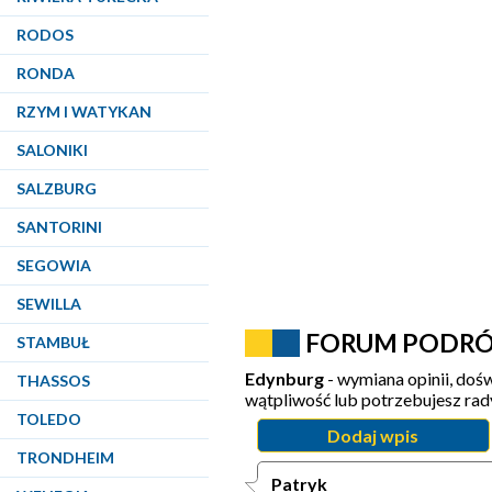
RODOS
RONDA
RZYM I WATYKAN
SALONIKI
SALZBURG
SANTORINI
SEGOWIA
SEWILLA
FORUM PODR
STAMBUŁ
Edynburg
- wymiana opinii, dośw
THASSOS
wątpliwość lub potrzebujesz ra
TOLEDO
Dodaj wpis
TRONDHEIM
Patryk