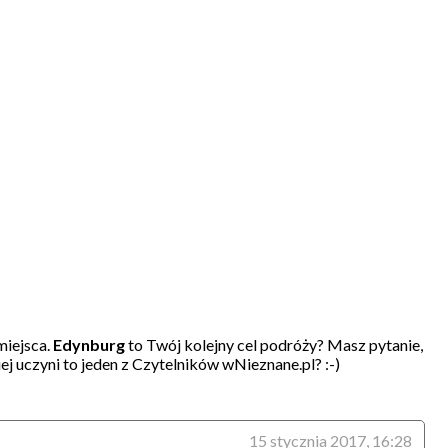
miejsca.
Edynburg
to Twój kolejny cel podróży? Masz pytanie,
j uczyni to jeden z Czytelników wNieznane.pl? :-)
15 stycznia 2017, 16:28