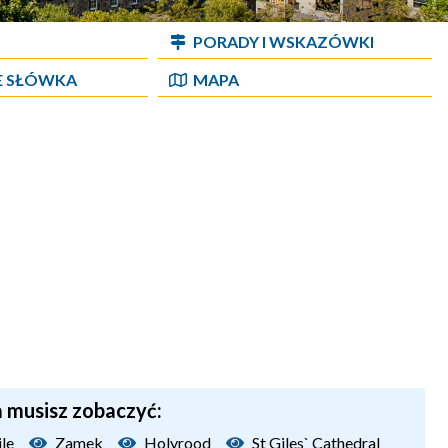
PORADY I WSKAZÓWKI
E SŁÓWKA
MAPA
a musisz zobaczyć:
le
Zamek
Holyrood
St Giles` Cathedral