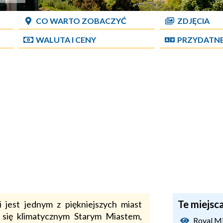
CO WARTO ZOBACZYĆ
ZDJĘCIA
WALUTA I CENY
PRZYDATN
Te miejsc
i jest jednym z piękniejszych miast
 się klimatycznym Starym Miastem,
Royal Mi