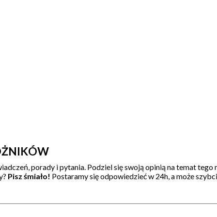
ÓŻNIKÓW
iadczeń, porady i pytania. Podziel się swoją opinią na temat tego 
dy?
Pisz śmiało!
Postaramy się odpowiedzieć w 24h, a może szybcie