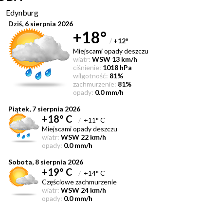
Edynburg
Dziś, 6 sierpnia 2026
+18°
/
+12
°
Miejscami opady deszczu
wiatr:
WSW 13 km/h
ciśnienie:
1018 hPa
wilgotność:
81%
zachmurzenie:
81%
opady:
0.0 mm/h
Piątek, 7 sierpnia 2026
+18° C
/
+11° C
Miejscami opady deszczu
wiatr:
WSW 22 km/h
opady:
0.0 mm/h
Sobota, 8 sierpnia 2026
+19° C
/
+14° C
Częściowe zachmurzenie
wiatr:
WSW 24 km/h
opady:
0.0 mm/h