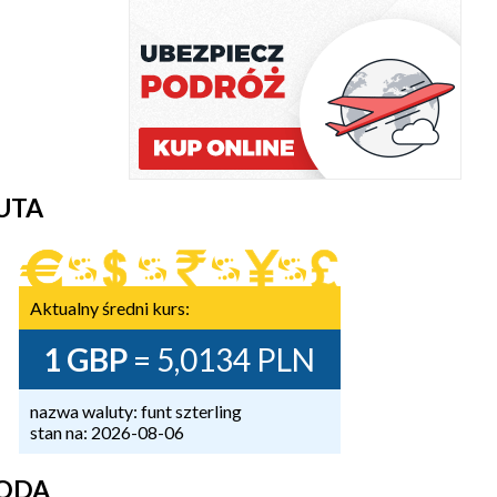
UTA
Aktualny średni kurs:
1 GBP
= 5,0134 PLN
nazwa waluty: funt szterling
stan na: 2026-08-06
ODA