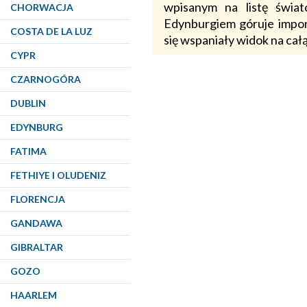
wpisanym na listę świa
CHORWACJA
Edynburgiem góruje impon
COSTA DE LA LUZ
się wspaniały widok na całą
CYPR
CZARNOGÓRA
DUBLIN
EDYNBURG
FATIMA
FETHIYE I OLUDENIZ
FLORENCJA
GANDAWA
GIBRALTAR
GOZO
HAARLEM