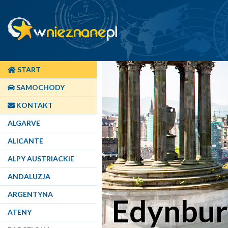
START
SAMOCHODY
KONTAKT
ALGARVE
ALICANTE
ALPY AUSTRIACKIE
ANDALUZJA
ARGENTYNA
Edynbur
ATENY