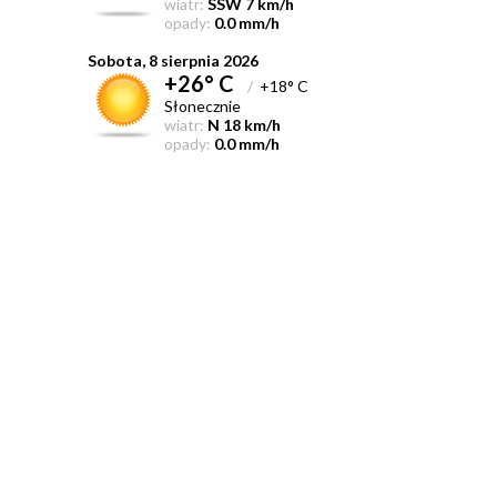
wiatr:
SSW 7 km/h
opady:
0.0 mm/h
Sobota, 8 sierpnia 2026
+26° C
/
+18° C
Słonecznie
wiatr:
N 18 km/h
opady:
0.0 mm/h