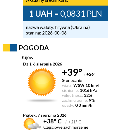
1 UAH
= 0,0831 PLN
nazwa waluty: hrywna (Ukraina)
stan na: 2026-08-06
POGODA
Kijów
Dziś, 6 sierpnia 2026
+39°
/
+26
°
Słonecznie
wiatr:
WSW 10 km/h
ciśnienie:
1016 hPa
wilgotność:
32%
zachmurzenie:
9%
opady:
0.0 mm/h
Piątek, 7 sierpnia 2026
+38° C
/
+21° C
Częściowe zachmurzenie