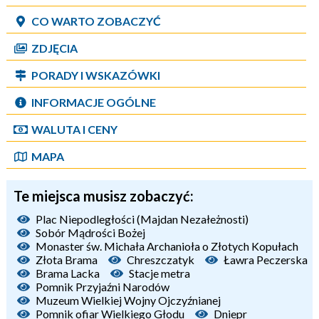
CO WARTO ZOBACZYĆ
ZDJĘCIA
PORADY I WSKAZÓWKI
INFORMACJE OGÓLNE
WALUTA I CENY
MAPA
Te miejsca musisz zobaczyć:
Plac Niepodległości (Majdan Nezałeżnosti)
Sobór Mądrości Bożej
Monaster św. Michała Archanioła o Złotych Kopułach
Złota Brama
Chreszczatyk
Ławra Peczerska
Brama Lacka
Stacje metra
Pomnik Przyjaźni Narodów
Muzeum Wielkiej Wojny Ojczyźnianej
Pomnik ofiar Wielkiego Głodu
Dniepr