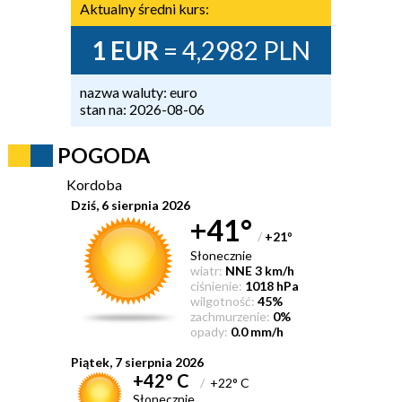
Aktualny średni kurs:
1 EUR
= 4,2982 PLN
nazwa waluty: euro
stan na: 2026-08-06
POGODA
Kordoba
Dziś, 6 sierpnia 2026
+41°
/
+21
°
Słonecznie
wiatr:
NNE 3 km/h
ciśnienie:
1018 hPa
wilgotność:
45%
zachmurzenie:
0%
opady:
0.0 mm/h
Piątek, 7 sierpnia 2026
+42° C
/
+22° C
Słonecznie