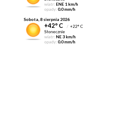
wiatr:
ENE 1 km/h
opady:
0.0 mm/h
Sobota, 8 sierpnia 2026
+42° C
/
+22° C
Słonecznie
wiatr:
NE 3 km/h
opady:
0.0 mm/h