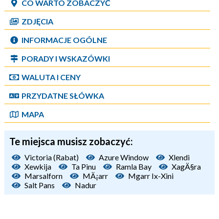
CO WARTO ZOBACZYĆ
ZDJĘCIA
INFORMACJE OGÓLNE
PORADY I WSKAZÓWKI
WALUTA I CENY
PRZYDATNE SŁÓWKA
MAPA
Te miejsca musisz zobaczyć:
Victoria (Rabat)
Azure Window
Xlendi
Xewkija
Ta Pinu
Ramla Bay
XagÄ§ra
Marsalforn
MÄ¡arr
Mgarr Ix-Xini
Salt Pans
Nadur