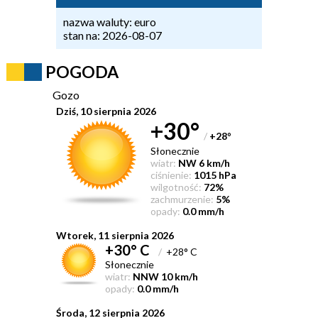
nazwa waluty: euro
stan na: 2026-08-07
POGODA
Gozo
Dziś, 10 sierpnia 2026
+30°
/
+28
°
Słonecznie
wiatr:
NW 6 km/h
ciśnienie:
1015 hPa
wilgotność:
72%
zachmurzenie:
5%
opady:
0.0 mm/h
Wtorek, 11 sierpnia 2026
+30° C
/
+28° C
Słonecznie
wiatr:
NNW 10 km/h
opady:
0.0 mm/h
Środa, 12 sierpnia 2026