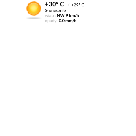
+30° C
/
+29° C
Słonecznie
wiatr:
NW 9 km/h
opady:
0.0 mm/h