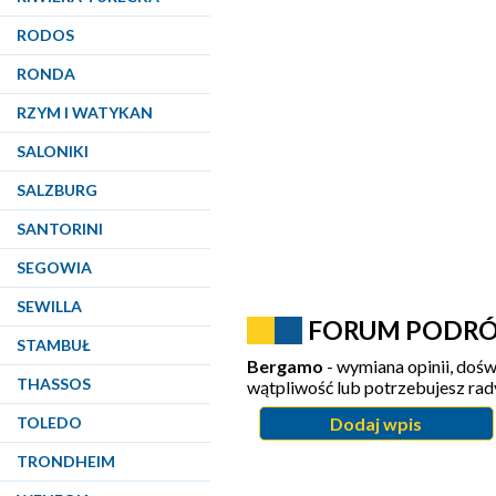
RODOS
RONDA
RZYM I WATYKAN
SALONIKI
SALZBURG
SANTORINI
SEGOWIA
SEWILLA
FORUM PODR
STAMBUŁ
Bergamo
- wymiana opinii, dośw
THASSOS
wątpliwość lub potrzebujesz ra
TOLEDO
Dodaj wpis
TRONDHEIM