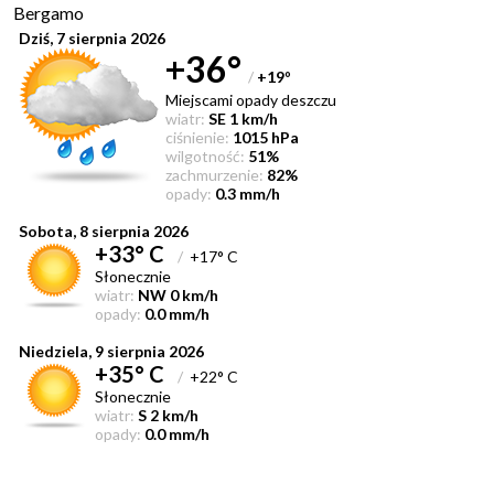
Bergamo
Dziś, 7 sierpnia 2026
+36°
/
+19
°
Miejscami opady deszczu
wiatr:
SE 1 km/h
ciśnienie:
1015 hPa
wilgotność:
51%
zachmurzenie:
82%
opady:
0.3 mm/h
Sobota, 8 sierpnia 2026
+33° C
/
+17° C
Słonecznie
wiatr:
NW 0 km/h
opady:
0.0 mm/h
Niedziela, 9 sierpnia 2026
+35° C
/
+22° C
Słonecznie
wiatr:
S 2 km/h
opady:
0.0 mm/h