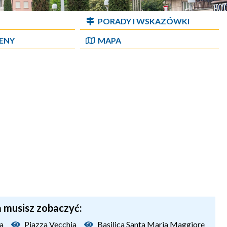
PORADY I WSKAZÓWKI
CENY
MAPA
a musisz zobaczyć:
ta
Piazza Vecchia
Basilica Santa Maria Maggiore