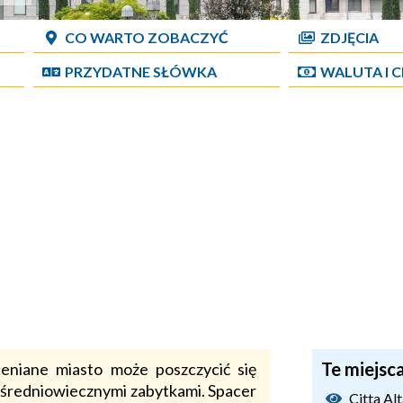
CO WARTO ZOBACZYĆ
ZDJĘCIA
PRZYDATNE SŁÓWKA
WALUTA I 
Te miejsc
eniane miasto może poszczycić się
i średniowiecznymi zabytkami. Spacer
Citta Al