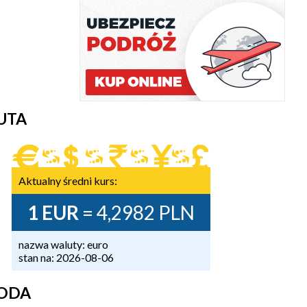
UTA
Aktualny średni kurs:
1 EUR
= 4,2982 PLN
nazwa waluty: euro
stan na: 2026-08-06
ODA