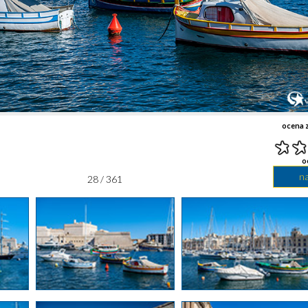
ocena z
o
n
28 / 361