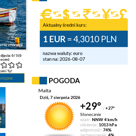
Aktualny średni kurs:
1 EUR
= 4,3010 PLN
nazwa waluty: euro
djęcia:
0
/ 5 (
0
stan na: 2026-08-07
ocen)
ceń i Ty!
astępne
POGODA
Malta
Dziś, 7 sierpnia 2026
+29°
/
+27
°
Słonecznie
wiatr:
NNW 4 km/h
ciśnienie:
1013 hPa
wilgotność:
74%
zachmurzenie:
4%