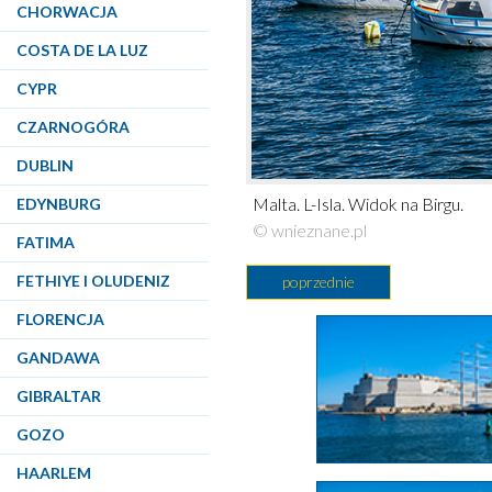
CHORWACJA
COSTA DE LA LUZ
CYPR
CZARNOGÓRA
DUBLIN
Malta. L-Isla. Widok na Birgu.
EDYNBURG
© wnieznane.pl
FATIMA
FETHIYE I OLUDENIZ
poprzednie
FLORENCJA
GANDAWA
GIBRALTAR
GOZO
HAARLEM