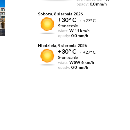
opady:
0.0 mm/h
Sobota, 8 sierpnia 2026
+30° C
/
+27° C
Słonecznie
wiatr:
W 11 km/h
opady:
0.0 mm/h
Niedziela, 9 sierpnia 2026
+30° C
/
+27° C
Słonecznie
wiatr:
WSW 6 km/h
opady:
0.0 mm/h