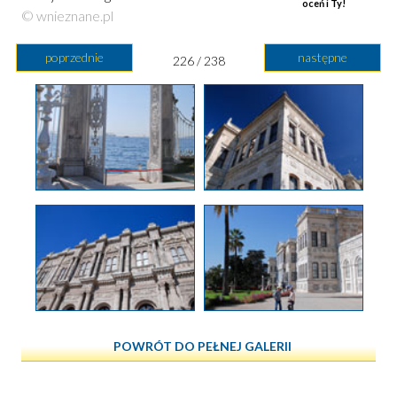
oceń i Ty!
© wnieznane.pl
poprzednie
następne
226 / 238
POWRÓT DO PEŁNEJ GALERII