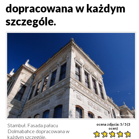
dopracowana w każdym
szczególe.
Stambuł. Fasada pałacu
ocena zdjęcia:
5
/ 5 (
3
ocen)
Dolmabahce dopracowana w
każdym szczególe.