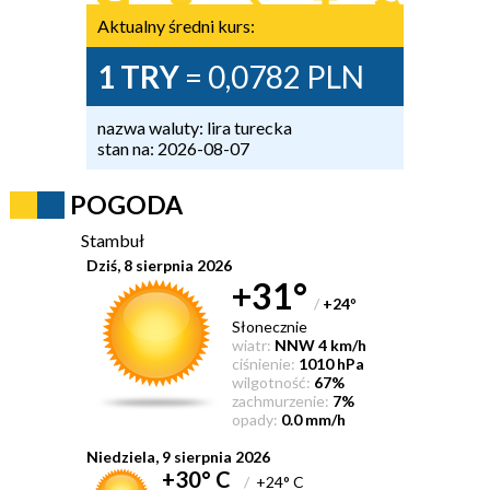
Aktualny średni kurs:
1 TRY
= 0,0782 PLN
nazwa waluty: lira turecka
stan na: 2026-08-07
POGODA
Stambuł
Dziś, 8 sierpnia 2026
+31°
/
+24
°
Słonecznie
wiatr:
NNW 4 km/h
ciśnienie:
1010 hPa
wilgotność:
67%
zachmurzenie:
7%
opady:
0.0 mm/h
Niedziela, 9 sierpnia 2026
+30° C
/
+24° C