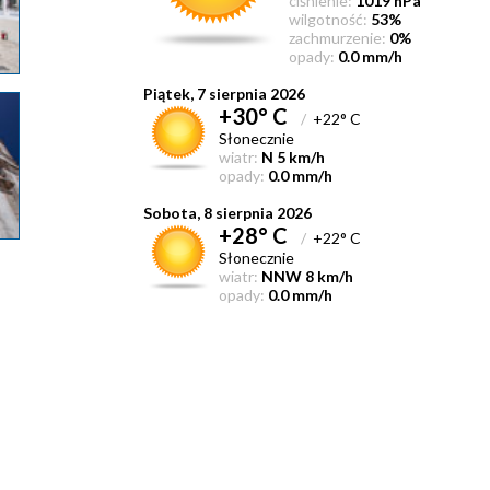
ciśnienie:
1019 hPa
wilgotność:
53%
zachmurzenie:
0%
opady:
0.0 mm/h
Piątek, 7 sierpnia 2026
+30° C
/
+22° C
Słonecznie
wiatr:
N 5 km/h
opady:
0.0 mm/h
Sobota, 8 sierpnia 2026
+28° C
/
+22° C
Słonecznie
wiatr:
NNW 8 km/h
opady:
0.0 mm/h