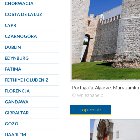
CHORWACJA
COSTA DE LA LUZ
CYPR
CZARNOGÓRA
DUBLIN
EDYNBURG
FATIMA
FETHIYE I OLUDENIZ
Portugalia. Algarve. Mury zamku
FLORENCJA
© wnieznane.pl
GANDAWA
poprzednie
GIBRALTAR
GOZO
HAARLEM