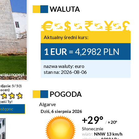
WALUTA
Aktualny średni kurs:
1 EUR
= 4,2982 PLN
nazwa waluty: euro
stan na: 2026-08-06
djęcia:
5
/ 5 (
1
ocen)
POGODA
ceń i Ty!
Algarve
astępne
Dziś, 6 sierpnia 2026
+29°
/
+20
°
Słonecznie
wiatr:
NNW 13 km/h