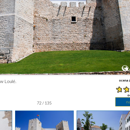
 w Loulé.
ocena z
o
n
72 / 135