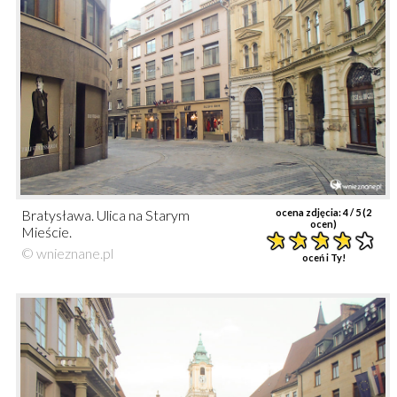
Bratysława. Ulica na Starym
ocena zdjęcia:
4
/ 5 (
2
ocen)
Mieście.
© wnieznane.pl
oceń i Ty!