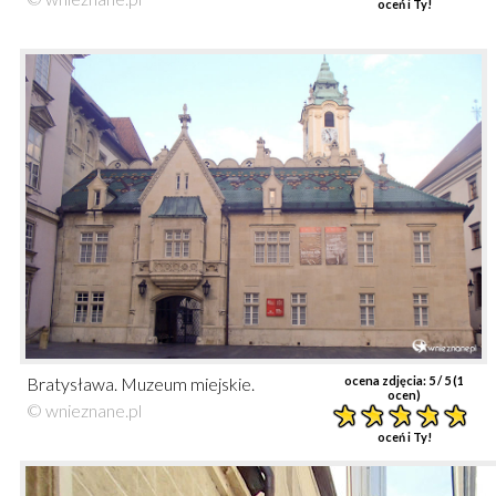
oceń i Ty!
Bratysława. Muzeum miejskie.
ocena zdjęcia:
5
/ 5 (
1
ocen)
© wnieznane.pl
oceń i Ty!