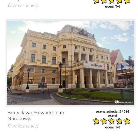
© wnieznane.pl
oceń i Ty!
Bratysława. Słowacki Teatr
ocena zdjęcia:
5
/ 5 (
4
ocen)
Narodowy.
© wnieznane.pl
oceń i Ty!