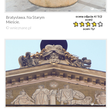
Bratysława. Na Starym
ocena zdjęcia:
4
/ 5 (
2
ocen)
Mieście.
© wnieznane.pl
oceń i Ty!