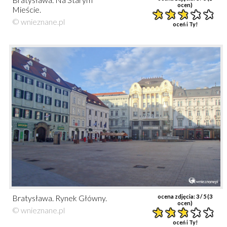
ocen)
Mieście.
© wnieznane.pl
oceń i Ty!
Bratysława. Rynek Główny.
ocena zdjęcia:
3
/ 5 (
3
ocen)
© wnieznane.pl
oceń i Ty!