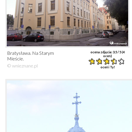
Bratysława. Na Starym
ocena zdjęcia:
3.5
/ 5 (
4
ocen)
Mieście.
© wnieznane.pl
oceń i Ty!