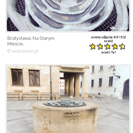
Bratysława. Na Starym
ocena zdjęcia:
4.5
/ 5 (
2
ocen)
Mieście.
© wnieznane.pl
oceń i Ty!