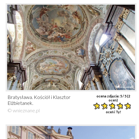
Bratysława. Kościół i Klasztor
ocena zdjęcia:
5
/ 5 (
2
ocen)
Elżbietanek.
© wnieznane.pl
oceń i Ty!