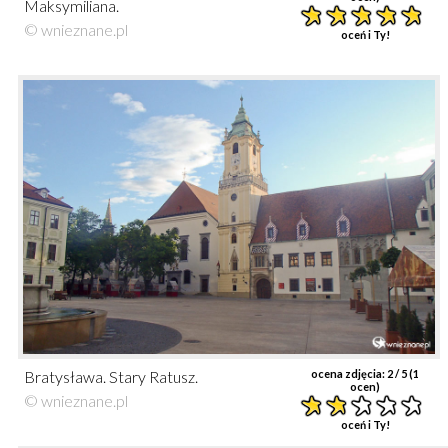
Maksymiliana.
© wnieznane.pl
oceń i Ty!
Bratysława. Stary Ratusz.
ocena zdjęcia:
2
/ 5 (
1
ocen)
© wnieznane.pl
oceń i Ty!