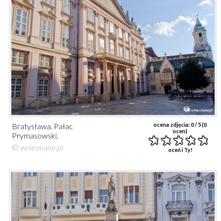
Bratysława. Pałac
ocena zdjęcia:
0
/ 5 (
0
ocen)
Prymasowski.
© wnieznane.pl
oceń i Ty!