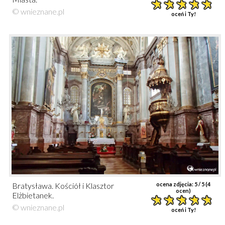
© wnieznane.pl
oceń i Ty!
Bratysława. Kościół i Klasztor
ocena zdjęcia:
5
/ 5 (
4
ocen)
Elżbietanek.
© wnieznane.pl
oceń i Ty!