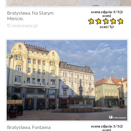
Bratysława. Na Starym
ocena zdjęcia:
5
/ 5 (
2
ocen)
Mieście.
© wnieznane.pl
oceń i Ty!
Bratysława. Fontanna
ocena zdjęcia:
5
/ 5 (
2
ocen)