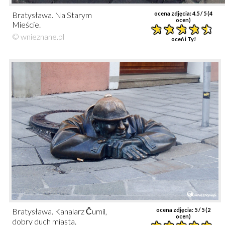
Bratysława. Na Starym
ocena zdjęcia:
4.5
/ 5 (
4
ocen)
Mieście.
© wnieznane.pl
oceń i Ty!
Bratysława.
Kanalarz Čumil,
ocena zdjęcia:
5
/ 5 (
2
ocen)
dobry duch miasta.