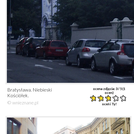
Bratysława. Niebieski
ocena zdjęcia:
3
/ 5 (
1
ocen)
Kościółek.
© wnieznane.pl
oceń i Ty!