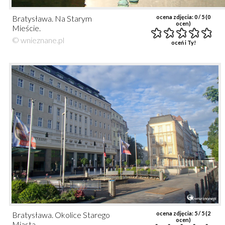
Bratysława. Na Starym
ocena zdjęcia:
0
/ 5 (
0
ocen)
Mieście.
© wnieznane.pl
oceń i Ty!
Bratysława. Okolice Starego
ocena zdjęcia:
5
/ 5 (
2
ocen)
Miasta.