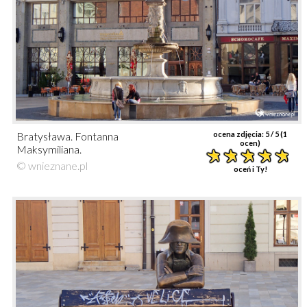
Bratysława. Fontanna
ocena zdjęcia:
5
/ 5 (
1
ocen)
Maksymiliana.
© wnieznane.pl
oceń i Ty!