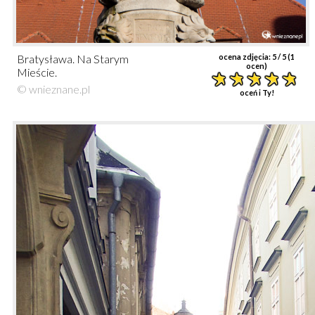
Bratysława. Na Starym
ocena zdjęcia:
5
/ 5 (
1
ocen)
Mieście.
© wnieznane.pl
oceń i Ty!