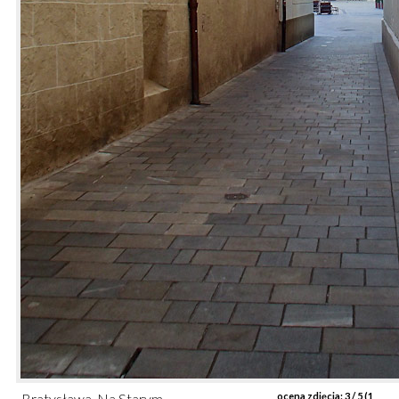
Bratysława. Na Starym
ocena zdjęcia:
3
/ 5 (
1