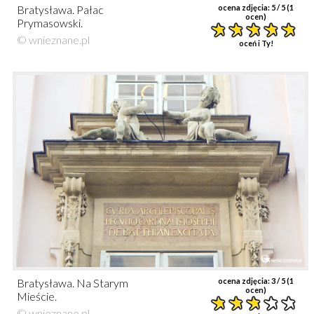
Bratysława. Pałac
ocena zdjęcia:
5
/ 5 (
1
ocen)
Prymasowski.
© wnieznane.pl
oceń i Ty!
Bratysława. Na Starym
ocena zdjęcia:
3
/ 5 (
1
ocen)
Mieście.
© wnieznane.pl