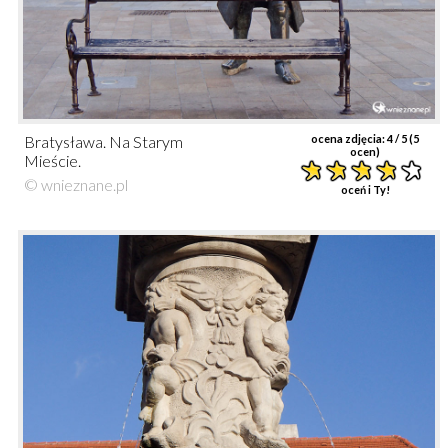
Bratysława. Na Starym
ocena zdjęcia:
4
/ 5 (
5
ocen)
Mieście.
© wnieznane.pl
oceń i Ty!