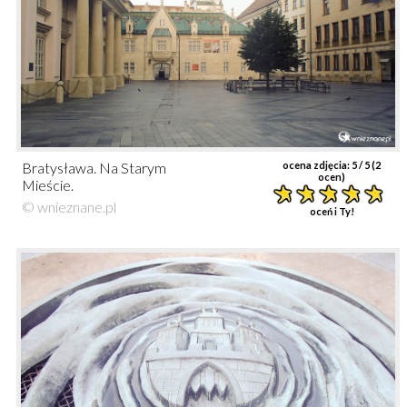
Bratysława. Na Starym
ocena zdjęcia:
5
/ 5 (
2
ocen)
Mieście.
© wnieznane.pl
oceń i Ty!