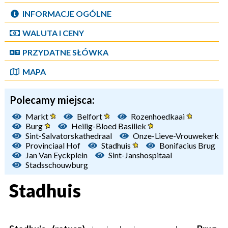
INFORMACJE OGÓLNE
WALUTA I CENY
PRZYDATNE SŁÓWKA
MAPA
Polecamy miejsca:
Markt
Belfort
Rozenhoedkaai
Burg
Heilig-Bloed Basiliek
Sint-Salvatorskathedraal
Onze-Lieve-Vrouwekerk
Provinciaal Hof
Stadhuis
Bonifacius Brug
Jan Van Eyckplein
Sint-Janshospitaal
Stadsschouwburg
Stadhuis