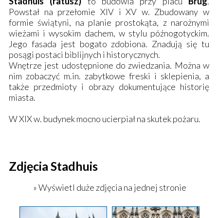
Stadhuis (ratusz)
to budowla przy placu
Brug
.
Powstał na przełomie XIV i XV w. Zbudowany w
formie świątyni, na planie prostokąta, z narożnymi
wieżami i wysokim dachem, w stylu późnogotyckim.
Jego fasada jest bogato zdobiona. Znadują się tu
posągi postaci biblijnych i historycznych.
Wnętrze jest udostępnione do zwiedzania. Można w
nim zobaczyć m.in. zabytkowe freski i sklepienia, a
także przedmioty i obrazy dokumentujące historię
miasta.
W XIX w. budynek mocno ucierpiał na skutek pożaru.
Zdjęcia Stadhuis
» Wyświetl duże zdjęcia na jednej stronie