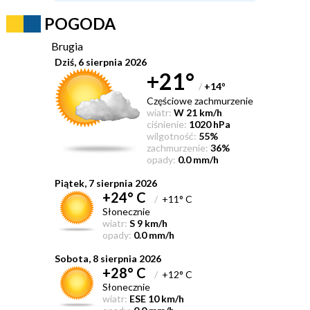
POGODA
Brugia
Dziś, 6 sierpnia 2026
+21°
/
+14
°
Częściowe zachmurzenie
wiatr:
W 21 km/h
ciśnienie:
1020 hPa
wilgotność:
55%
zachmurzenie:
36%
opady:
0.0 mm/h
Piątek, 7 sierpnia 2026
+24° C
/
+11° C
Słonecznie
wiatr:
S 9 km/h
opady:
0.0 mm/h
Sobota, 8 sierpnia 2026
+28° C
/
+12° C
Słonecznie
wiatr:
ESE 10 km/h