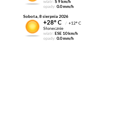
wiatr:
S 9 km/h
opady:
0.0 mm/h
Sobota, 8 sierpnia 2026
+28° C
/
+12° C
Słonecznie
wiatr:
ESE 10 km/h
opady:
0.0 mm/h