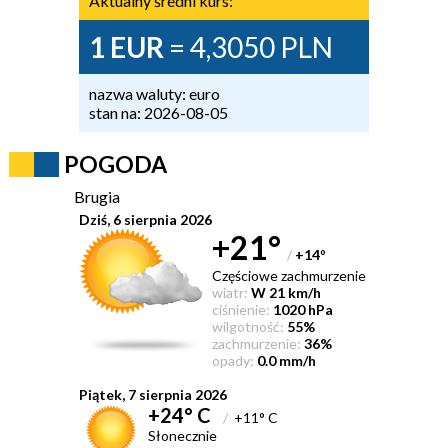
Aktualny średni kurs:
1 EUR
= 4,3050 PLN
nazwa waluty: euro
stan na: 2026-08-05
POGODA
Brugia
Dziś, 6 sierpnia 2026
+21°
/
+14
°
Częściowe zachmurzenie
wiatr:
W 21 km/h
ciśnienie:
1020 hPa
wilgotność:
55%
zachmurzenie:
36%
opady:
0.0 mm/h
Piątek, 7 sierpnia 2026
+24° C
/
+11° C
Słonecznie