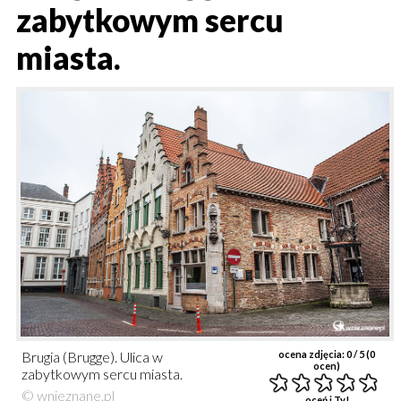
zabytkowym sercu
miasta.
Brugia (Brugge). Ulica w
ocena zdjęcia:
0
/ 5 (
0
ocen)
zabytkowym sercu miasta.
© wnieznane.pl
oceń i Ty!