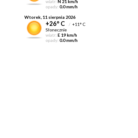
wiatr:
N 21 km/h
opady:
0.0 mm/h
Wtorek, 11 sierpnia 2026
+26° C
/
+11° C
Słonecznie
wiatr:
E 19 km/h
opady:
0.0 mm/h