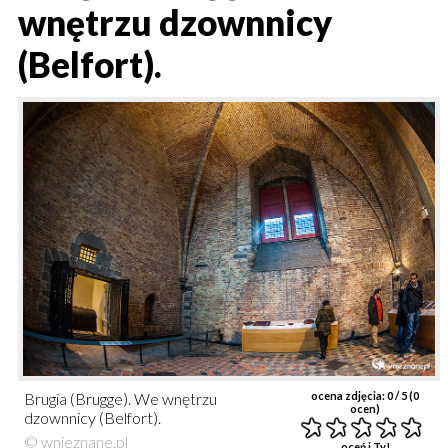
wnętrzu dzownnicy
(Belfort).
Brugia (Brugge). We wnętrzu
ocena zdjęcia:
0
/ 5 (
0
ocen)
dzownnicy (Belfort).
© wnieznane.pl
oceń i Ty!