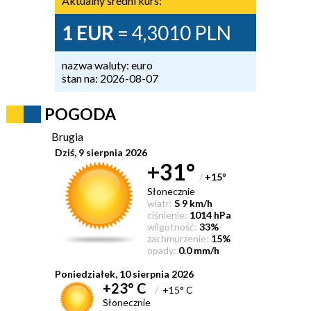
Aktualny średni kurs:
1 EUR
= 4,3010 PLN
nazwa waluty: euro
stan na: 2026-08-07
POGODA
Brugia
Dziś, 9 sierpnia 2026
+31°
/
+15
°
Słonecznie
wiatr:
S 9 km/h
ciśnienie:
1014 hPa
wilgotność:
33%
zachmurzenie:
15%
opady:
0.0 mm/h
Poniedziałek, 10 sierpnia 2026
+23° C
/
+15° C
Słonecznie