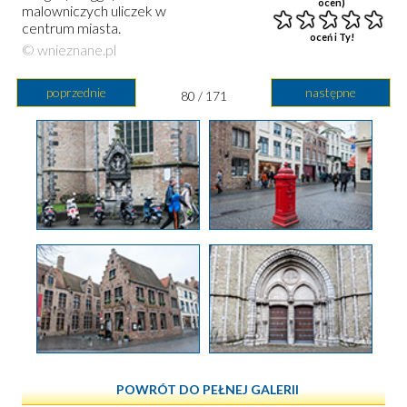
ocen)
malowniczych uliczek w
centrum miasta.
oceń i Ty!
© wnieznane.pl
poprzednie
następne
80 / 171
POWRÓT DO PEŁNEJ GALERII