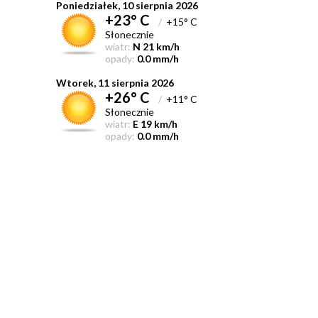
Poniedziałek, 10 sierpnia 2026
+23° C
/
+15° C
Słonecznie
wiatr:
N 21 km/h
opady:
0.0 mm/h
Wtorek, 11 sierpnia 2026
+26° C
/
+11° C
Słonecznie
wiatr:
E 19 km/h
opady:
0.0 mm/h