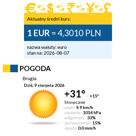
Aktualny średni kurs:
1 EUR
= 4,3010 PLN
nazwa waluty: euro
stan na: 2026-08-07
POGODA
Brugia
Dziś, 9 sierpnia 2026
+31°
/
+15
°
Słonecznie
wiatr:
S 9 km/h
ciśnienie:
1014 hPa
wilgotność:
33%
zachmurzenie:
15%
opady:
0.0 mm/h