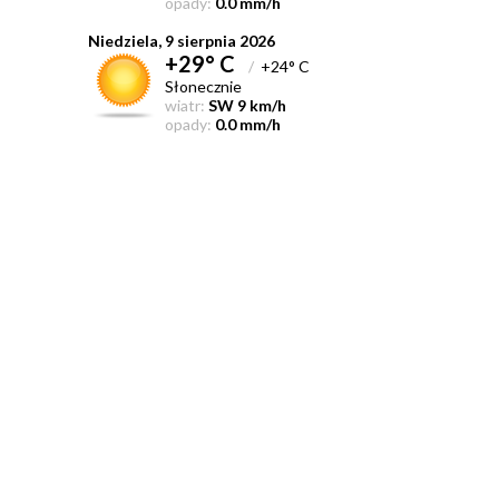
opady:
0.0 mm/h
Niedziela, 9 sierpnia 2026
+29° C
/
+24° C
Słonecznie
wiatr:
SW 9 km/h
opady:
0.0 mm/h