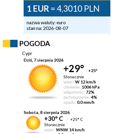
1 EUR
= 4,3010 PLN
nazwa waluty: euro
stan na: 2026-08-07
POGODA
Cypr
Dziś, 7 sierpnia 2026
+29°
/
+25
°
Słonecznie
wiatr:
W 12 km/h
ciśnienie:
1006 hPa
wilgotność:
72%
zachmurzenie:
4%
opady:
0.0 mm/h
Sobota, 8 sierpnia 2026
+30° C
/
+25° C
Słonecznie
wiatr:
WNW 14 km/h