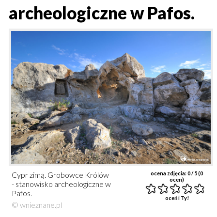
archeologiczne w Pafos.
Cypr zimą. Grobowce Królów
ocena zdjęcia:
0
/ 5 (
0
ocen)
- stanowisko archeologiczne w
Pafos.
oceń i Ty!
© wnieznane.pl