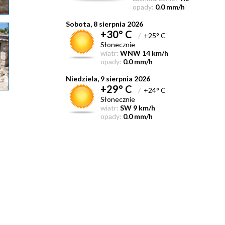
opady:
0.0 mm/h
Sobota, 8 sierpnia 2026
+30° C
/
+25° C
Słonecznie
wiatr:
WNW 14 km/h
opady:
0.0 mm/h
Niedziela, 9 sierpnia 2026
+29° C
/
+24° C
Słonecznie
wiatr:
SW 9 km/h
opady:
0.0 mm/h