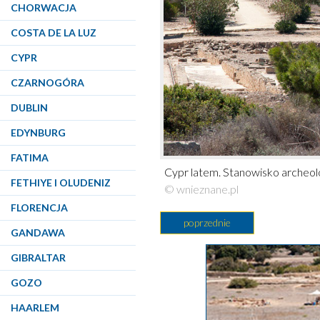
CHORWACJA
COSTA DE LA LUZ
CYPR
CZARNOGÓRA
DUBLIN
EDYNBURG
FATIMA
Cypr latem. Stanowisko archeolo
FETHIYE I OLUDENIZ
© wnieznane.pl
FLORENCJA
poprzednie
GANDAWA
GIBRALTAR
GOZO
HAARLEM