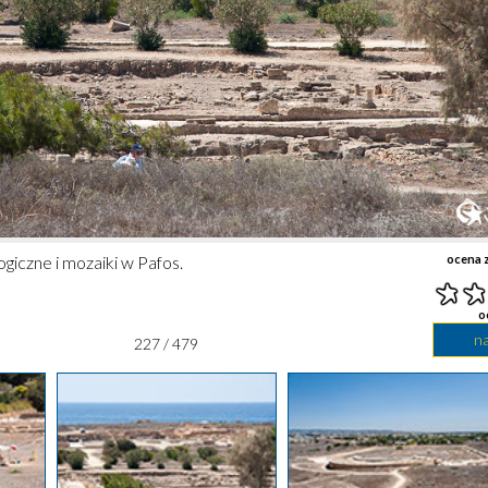
giczne i mozaiki w Pafos.
ocena z
o
n
227 / 479