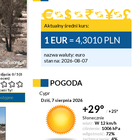
Aktualny średni kurs:
1 EUR
= 4,3010 PLN
nazwa waluty: euro
stan na: 2026-08-07
djęcia:
0
/ 5 (
0
ocen)
POGODA
ceń i Ty!
Cypr
astępne
Dziś, 7 sierpnia 2026
+29°
/
+25
°
Słonecznie
wiatr:
W 12 km/h
ciśnienie:
1006 hPa
wilgotność:
72%
zachmurzenie:
4%