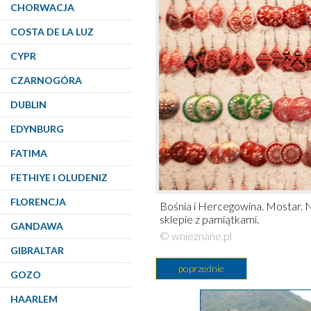
CHORWACJA
COSTA DE LA LUZ
CYPR
CZARNOGÓRA
DUBLIN
EDYNBURG
FATIMA
FETHIYE I OLUDENIZ
FLORENCJA
Bośnia i Hercegowina. Mostar. 
sklepie z pamiątkami.
GANDAWA
© wnieznane.pl
GIBRALTAR
poprzednie
GOZO
HAARLEM