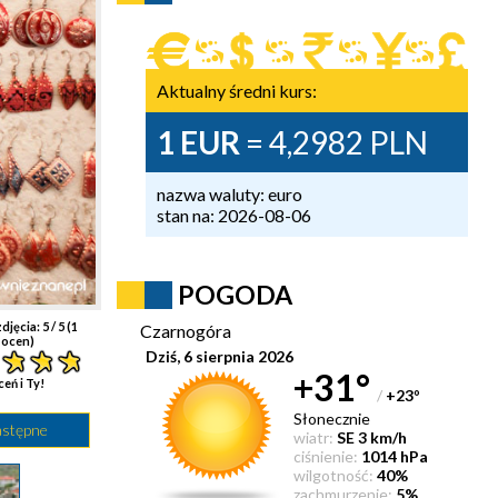
Aktualny średni kurs:
1 EUR
= 4,2982 PLN
nazwa waluty: euro
stan na: 2026-08-06
POGODA
djęcia:
5
/ 5 (
1
Czarnogóra
ocen)
Dziś, 6 sierpnia 2026
+31°
ceń i Ty!
/
+23
°
Słonecznie
astępne
wiatr:
SE 3 km/h
ciśnienie:
1014 hPa
wilgotność:
40%
zachmurzenie:
5%