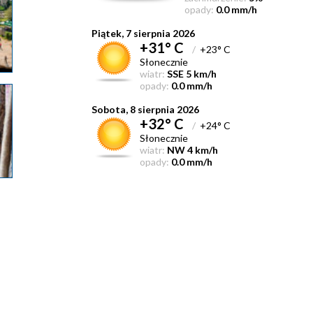
opady:
0.0 mm/h
Piątek, 7 sierpnia 2026
+31° C
/
+23° C
Słonecznie
wiatr:
SSE 5 km/h
opady:
0.0 mm/h
Sobota, 8 sierpnia 2026
+32° C
/
+24° C
Słonecznie
wiatr:
NW 4 km/h
opady:
0.0 mm/h