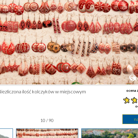
Niezliczona ilość kolczyków w miejscowym
ocena z
o
n
10 / 90