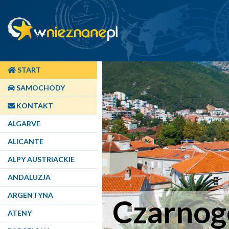
START
SAMOCHODY
KONTAKT
ALGARVE
ALICANTE
ALPY AUSTRIACKIE
ANDALUZJA
ARGENTYNA
Czarnog
ATENY