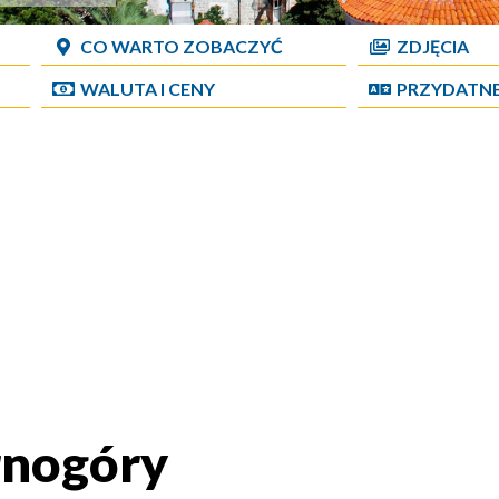
CO WARTO ZOBACZYĆ
ZDJĘCIA
WALUTA I CENY
PRZYDATN
rnogóry