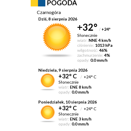
POGODA
Czarnogóra
Dziś, 8 sierpnia 2026
+32°
/
+24
°
Słonecznie
wiatr:
NNE 4 km/h
ciśnienie:
1013 hPa
wilgotność:
46%
zachmurzenie:
4%
opady:
0.0 mm/h
Niedziela, 9 sierpnia 2026
+32° C
/
+24° C
Słonecznie
wiatr:
ENE 8 km/h
opady:
0.0 mm/h
Poniedziałek, 10 sierpnia 2026
+32° C
/
+24° C
Słonecznie
wiatr:
ENE 3 km/h
opady:
0.0 mm/h