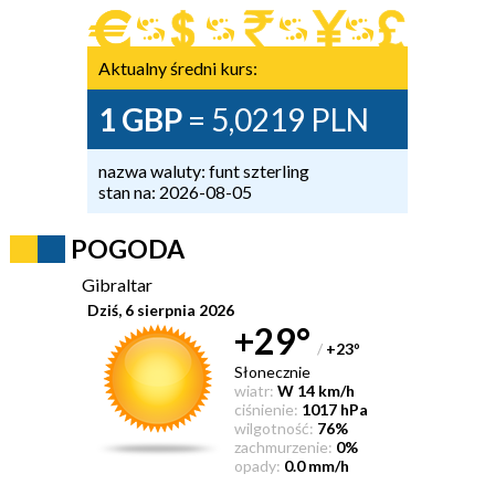
Aktualny średni kurs:
1 GBP
= 5,0219 PLN
nazwa waluty: funt szterling
stan na: 2026-08-05
POGODA
Gibraltar
Dziś, 6 sierpnia 2026
+29°
/
+23
°
Słonecznie
wiatr:
W 14 km/h
ciśnienie:
1017 hPa
wilgotność:
76%
zachmurzenie:
0%
opady:
0.0 mm/h