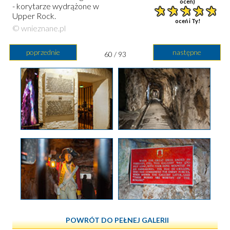
ocen)
- korytarze wydrążone w
Upper Rock.
oceń i Ty!
© wnieznane.pl
poprzednie
następne
60 / 93
POWRÓT DO PEŁNEJ GALERII