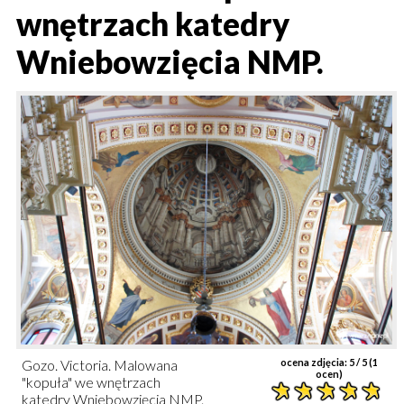
wnętrzach katedry
Wniebowzięcia NMP.
Gozo. Victoria. Malowana
ocena zdjęcia:
5
/ 5 (
1
ocen)
"kopuła" we wnętrzach
katedry Wniebowzięcia NMP.