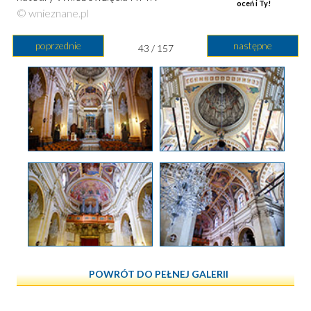
oceń i Ty!
© wnieznane.pl
poprzednie
następne
43 / 157
POWRÓT DO PEŁNEJ GALERII