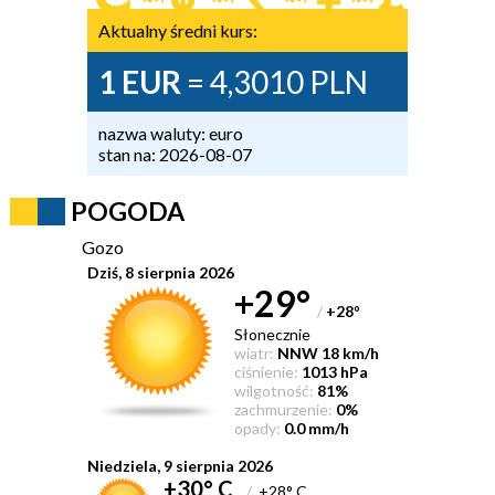
Aktualny średni kurs:
1 EUR
= 4,3010 PLN
nazwa waluty: euro
stan na: 2026-08-07
POGODA
Gozo
Dziś, 8 sierpnia 2026
+29°
/
+28
°
Słonecznie
wiatr:
NNW 18 km/h
ciśnienie:
1013 hPa
wilgotność:
81%
zachmurzenie:
0%
opady:
0.0 mm/h
Niedziela, 9 sierpnia 2026
+30° C
/
+28° C