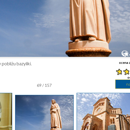
 pobliżu bazyliki.
ocena z
o
n
69 / 157