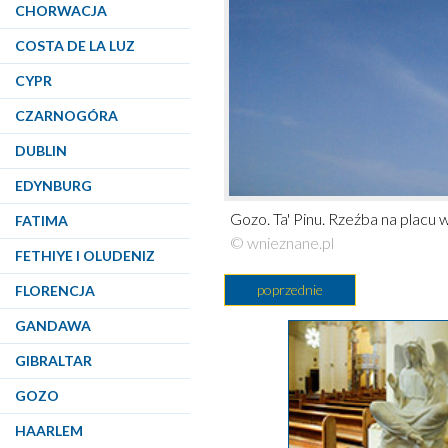
CHORWACJA
COSTA DE LA LUZ
CYPR
CZARNOGÓRA
DUBLIN
EDYNBURG
Gozo. Ta' Pinu. Rzeźba na placu w
FATIMA
© wnieznane.pl
FETHIYE I OLUDENIZ
poprzednie
FLORENCJA
GANDAWA
GIBRALTAR
GOZO
HAARLEM