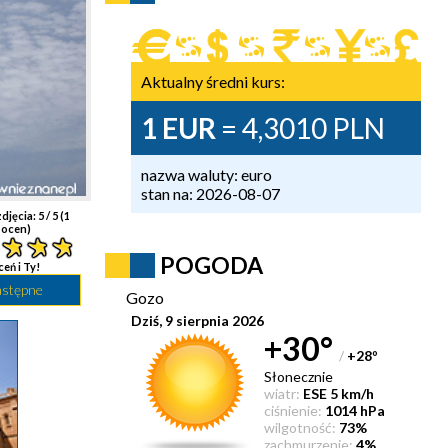
Aktualny średni kurs:
1 EUR
= 4,3010 PLN
nazwa waluty: euro
stan na: 2026-08-07
djęcia:
5
/ 5 (
1
ocen)
POGODA
ceń i Ty!
astępne
Gozo
Dziś, 9 sierpnia 2026
+30°
/
+28
°
Słonecznie
wiatr:
ESE 5 km/h
ciśnienie:
1014 hPa
wilgotność:
73%
zachmurzenie:
4%