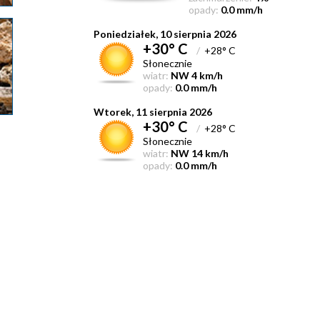
opady:
0.0 mm/h
Poniedziałek, 10 sierpnia 2026
+30° C
/
+28° C
Słonecznie
wiatr:
NW 4 km/h
opady:
0.0 mm/h
Wtorek, 11 sierpnia 2026
+30° C
/
+28° C
Słonecznie
wiatr:
NW 14 km/h
opady:
0.0 mm/h