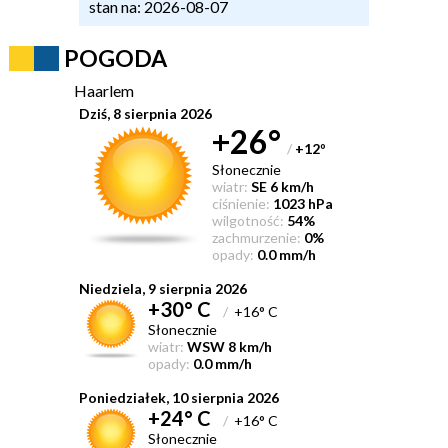
stan na: 2026-08-07
POGODA
Haarlem
Dziś, 8 sierpnia 2026
+26°
/
+12
°
Słonecznie
wiatr:
SE 6 km/h
ciśnienie:
1023 hPa
wilgotność:
54%
zachmurzenie:
0%
opady:
0.0 mm/h
Niedziela, 9 sierpnia 2026
+30° C
/
+16° C
Słonecznie
wiatr:
WSW 8 km/h
opady:
0.0 mm/h
Poniedziałek, 10 sierpnia 2026
+24° C
/
+16° C
Słonecznie