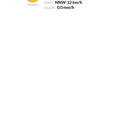
wiatr:
NNW 12 km/h
opady:
0.0 mm/h