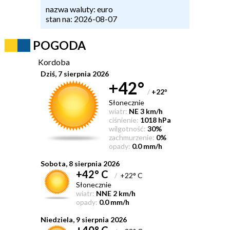
nazwa waluty: euro
stan na: 2026-08-07
POGODA
Kordoba
Dziś, 7 sierpnia 2026
+42°
/
+22
°
Słonecznie
wiatr:
NE 3 km/h
ciśnienie:
1018 hPa
wilgotność:
30%
zachmurzenie:
0%
opady:
0.0 mm/h
Sobota, 8 sierpnia 2026
+42° C
/
+22° C
Słonecznie
wiatr:
NNE 2 km/h
opady:
0.0 mm/h
Niedziela, 9 sierpnia 2026
+40° C