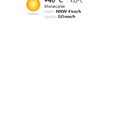
/
+22° C
Słonecznie
wiatr:
NNW 4 km/h
opady:
0.0 mm/h