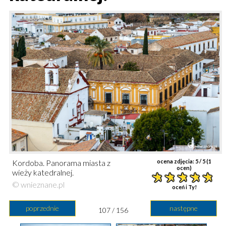
Kordoba. Panorama miasta z
ocena zdjęcia:
5
/ 5 (
1
ocen)
wieży katedralnej.
© wnieznane.pl
oceń i Ty!
poprzednie
następne
107 / 156