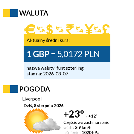
WALUTA
Aktualny średni kurs:
1 GBP
= 5,0172 PLN
nazwa waluty: funt szterling
stan na: 2026-08-07
POGODA
Liverpool
Dziś, 8 sierpnia 2026
+23°
/
+12
°
Częściowe zachmurzenie
wiatr:
S 9 km/h
ciśnienie:
1020 hPa