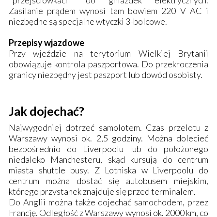
"przejściówkach" do gniazdek elektrycznych.
Zasilanie prądem wynosi tam bowiem 220 V AC i
niezbędne są specjalne wtyczki 3-bolcowe.
Przepisy wjazdowe
Przy wjeździe na terytorium Wielkiej Brytanii
obowiązuje kontrola paszportowa. Do przekroczenia
granicy niezbędny jest paszport lub dowód osobisty.
Jak dojechać?
Najwygodniej dotrzeć samolotem. Czas przelotu z
Warszawy wynosi ok. 2,5 godziny. Można dolecieć
bezpośrednio do Liverpoolu lub do położonego
niedaleko Manchesteru, skąd kursują do centrum
miasta shuttle busy. Z Lotniska w Liverpoolu do
centrum można dostać się autobusem miejskim,
którego przystanek znajduje się przed terminalem.
Do Anglii można także dojechać samochodem, przez
Francję. Odległość z Warszawy wynosi ok. 2000 km, co