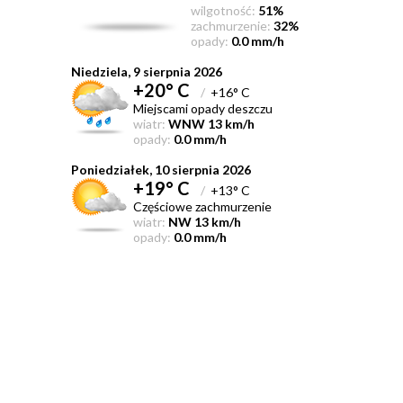
wilgotność:
51%
zachmurzenie:
32%
opady:
0.0 mm/h
Niedziela, 9 sierpnia 2026
+20° C
/
+16° C
Miejscami opady deszczu
wiatr:
WNW 13 km/h
opady:
0.0 mm/h
Poniedziałek, 10 sierpnia 2026
+19° C
/
+13° C
Częściowe zachmurzenie
wiatr:
NW 13 km/h
opady:
0.0 mm/h