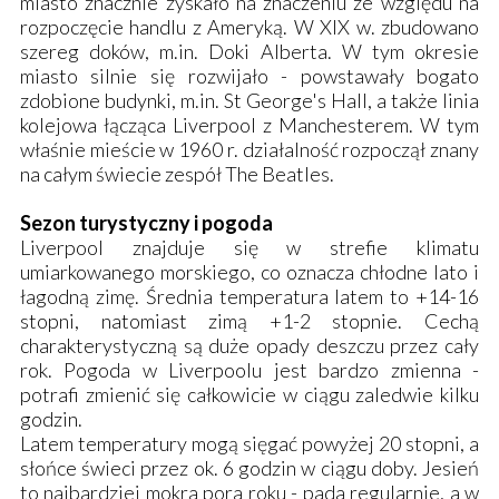
miasto znacznie zyskało na znaczeniu ze względu na
rozpoczęcie handlu z Ameryką. W XIX w. zbudowano
szereg doków, m.in. Doki Alberta. W tym okresie
miasto silnie się rozwijało - powstawały bogato
zdobione budynki, m.in. St George's Hall, a także linia
kolejowa łącząca Liverpool z Manchesterem. W tym
właśnie mieście w 1960 r. działalność rozpoczął znany
na całym świecie zespół The Beatles.
Sezon turystyczny i pogoda
Liverpool znajduje się w strefie klimatu
umiarkowanego morskiego, co oznacza chłodne lato i
łagodną zimę. Średnia temperatura latem to +14-16
stopni, natomiast zimą +1-2 stopnie. Cechą
charakterystyczną są duże opady deszczu przez cały
rok. Pogoda w Liverpoolu jest bardzo zmienna -
potrafi zmienić się całkowicie w ciągu zaledwie kilku
godzin.
Latem temperatury mogą sięgać powyżej 20 stopni, a
słońce świeci przez ok. 6 godzin w ciągu doby. Jesień
to najbardziej mokra pora roku - pada regularnie, a w