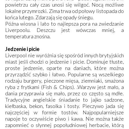
powietrzu cały czas unosi się wilgoć. Nocą możliwe
lokalne przymrozki. Zima trwa od połowy listopada do
końca lutego. Zdarzają się opady śniegu.
Późna wiosna i lato to najlepsza pora na zwiedzanie
Liverpoolu. Deszczu jest wówczas mniej, a
temperatura znośna.
Jedzenie i picie
Liverpool nie wyróżnia się spośród innych brytyjskich
miast jeśli chodzi o jedzenie i picie. Dominuje tłuste,
proste jedzenie, oparte na daniach, które można
przyrządzić szybko i łatwo. Popularne są wszelkiego
rodzaju burgery, pieczone mięsa, ziemniaki, smażona
ryba z frytkami (Fish & Chips). .Warzyw jest mało, a
dania przyprawia się mało, przez co często są mdłe.
Tradycyjne angielskie śniadanie to jajko sadzone,
kiełbaska, bekon, fasolka i tosty. Pieczywo jada się
najczęściej w formie tostów. Najpopularniejsze
napoje to oczywiście piwo i kawa. Nie można także
zapomnieć o słynnej popołudniowej herbacie, którą