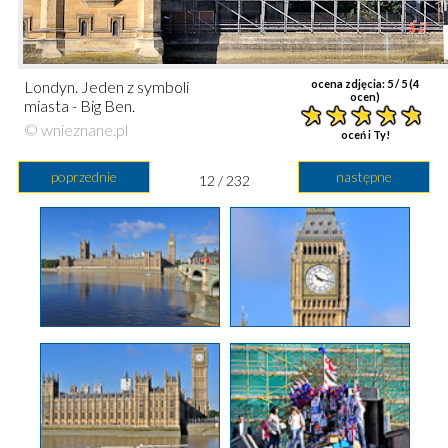
Londyn. Jeden z symboli
ocena zdjęcia:
5
/ 5 (
4
ocen)
miasta - Big Ben.
© wnieznane.pl
oceń i Ty!
poprzednie
następne
12 / 232