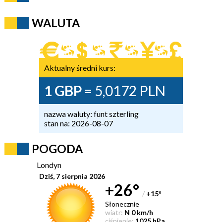
WALUTA
Aktualny średni kurs:
1 GBP
= 5,0172 PLN
nazwa waluty: funt szterling
stan na: 2026-08-07
POGODA
Londyn
Dziś, 7 sierpnia 2026
+26°
/
+15
°
Słonecznie
wiatr:
N 0 km/h
ciśnienie:
1025 hPa