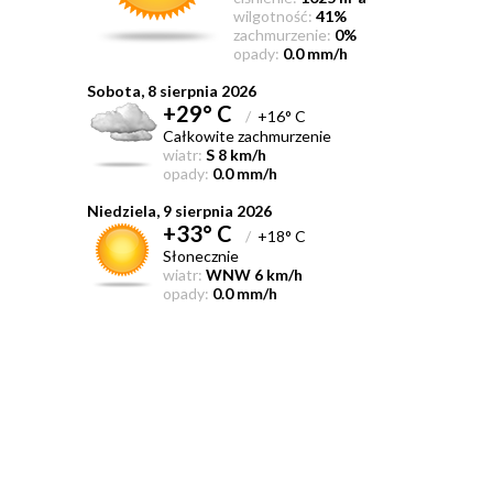
wilgotność:
41%
zachmurzenie:
0%
opady:
0.0 mm/h
Sobota, 8 sierpnia 2026
+29° C
/
+16° C
Całkowite zachmurzenie
wiatr:
S 8 km/h
opady:
0.0 mm/h
Niedziela, 9 sierpnia 2026
+33° C
/
+18° C
Słonecznie
wiatr:
WNW 6 km/h
opady:
0.0 mm/h