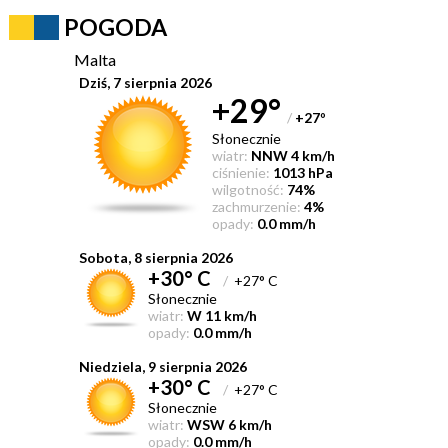
POGODA
Malta
Dziś, 7 sierpnia 2026
+29°
/
+27
°
Słonecznie
wiatr:
NNW 4 km/h
ciśnienie:
1013 hPa
wilgotność:
74%
zachmurzenie:
4%
opady:
0.0 mm/h
Sobota, 8 sierpnia 2026
+30° C
/
+27° C
Słonecznie
wiatr:
W 11 km/h
opady:
0.0 mm/h
Niedziela, 9 sierpnia 2026
+30° C
/
+27° C
Słonecznie
wiatr:
WSW 6 km/h
opady:
0.0 mm/h