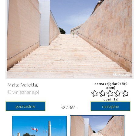
Malta. Valletta.
ocena zdjęcia:
0
/ 5 (
0
ocen)
© wnieznane.pl
oceń i Ty!
poprzednie
następne
52 / 361