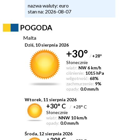
nazwa waluty: euro
stan na: 2026-08-07
POGODA
Malta
Dziś, 10 sierpnia 2026
+30°
/
+28
°
Słonecznie
wiatr:
NW 6 km/h
ciśnienie:
1015 hPa
wilgotność:
68%
zachmurzenie:
9%
opady:
0.0 mm/h
Wtorek, 11 sierpnia 2026
+30° C
/
+28° C
Słonecznie
wiatr:
NNW 10 km/h
opady:
0.0 mm/h
Środa, 12 sierpnia 2026
+30° C