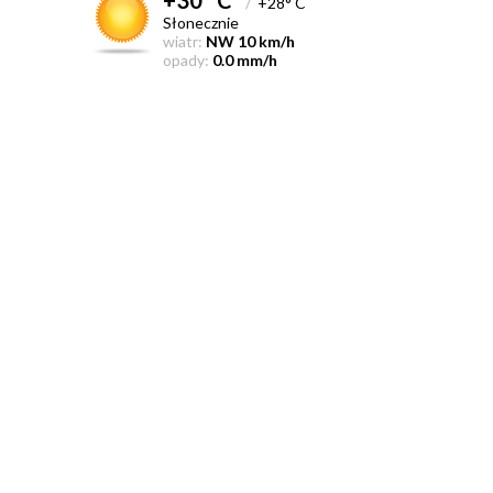
/
+28° C
Słonecznie
wiatr:
NW 10 km/h
opady:
0.0 mm/h