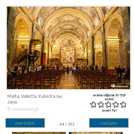
Malta. Valletta. Katedra św.
ocena zdjęcia:
0
/ 5 (
0
ocen)
Jana.
© wnieznane.pl
oceń i Ty!
poprzednie
następne
64 / 361