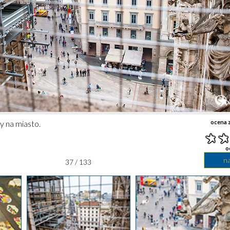
y na miasto.
ocena z
o
n
37 / 133