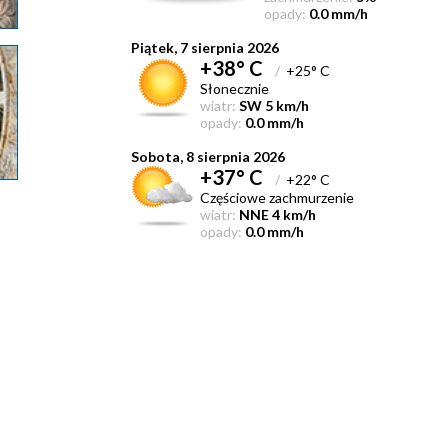
opady:
0.0 mm/h
Piątek, 7 sierpnia 2026
+38° C
/
+25° C
Słonecznie
wiatr:
SW 5 km/h
opady:
0.0 mm/h
Sobota, 8 sierpnia 2026
+37° C
/
+22° C
Częściowe zachmurzenie
wiatr:
NNE 4 km/h
opady:
0.0 mm/h