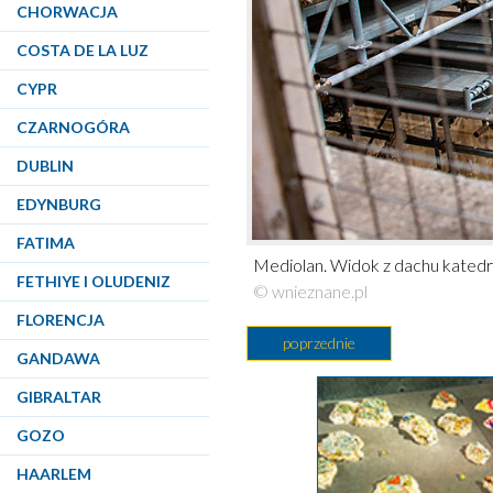
CHORWACJA
COSTA DE LA LUZ
CYPR
CZARNOGÓRA
DUBLIN
EDYNBURG
FATIMA
Mediolan. Widok z dachu katedr
FETHIYE I OLUDENIZ
© wnieznane.pl
FLORENCJA
poprzednie
GANDAWA
GIBRALTAR
GOZO
HAARLEM