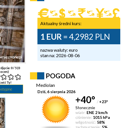
Aktualny średni kurs:
1 EUR
= 4,2982 PLN
nazwa waluty: euro
stan na: 2026-08-06
djęcia:
0
/ 5 (
0
ocen)
POGODA
ceń i Ty!
Mediolan
astępne
Dziś, 6 sierpnia 2026
+40°
/
+23
°
Słonecznie
wiatr:
ENE 2 km/h
ciśnienie:
1015 hPa
wilgotność:
58%
zachmurzenie:
5%