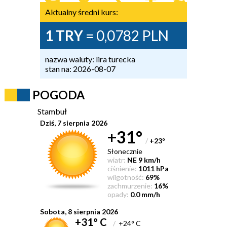
Aktualny średni kurs:
1 TRY
= 0,0782 PLN
nazwa waluty: lira turecka
stan na: 2026-08-07
POGODA
Stambuł
Dziś, 7 sierpnia 2026
+31°
/
+23
°
Słonecznie
wiatr:
NE 9 km/h
ciśnienie:
1011 hPa
wilgotność:
69%
zachmurzenie:
16%
opady:
0.0 mm/h
Sobota, 8 sierpnia 2026
+31° C
/
+24° C