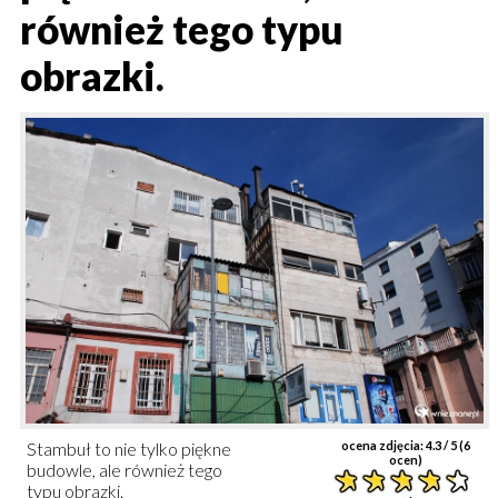
również tego typu
obrazki.
Stambuł to nie tylko piękne
ocena zdjęcia:
4.3
/ 5 (
6
ocen)
budowle, ale również tego
typu obrazki.