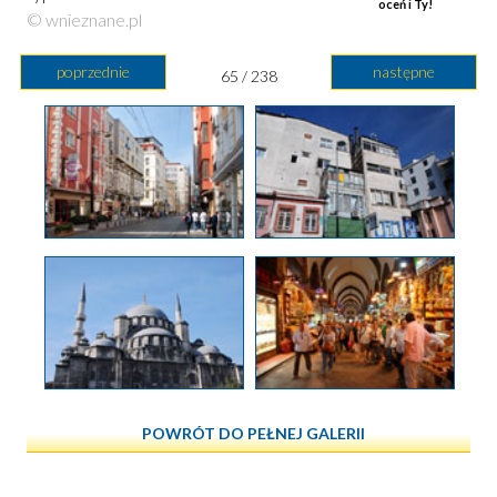
oceń i Ty!
© wnieznane.pl
poprzednie
następne
65 / 238
POWRÓT DO PEŁNEJ GALERII