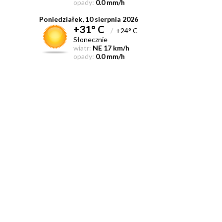
opady:
0.0 mm/h
Poniedziałek, 10 sierpnia 2026
+31° C
/
+24° C
Słonecznie
wiatr:
NE 17 km/h
opady:
0.0 mm/h