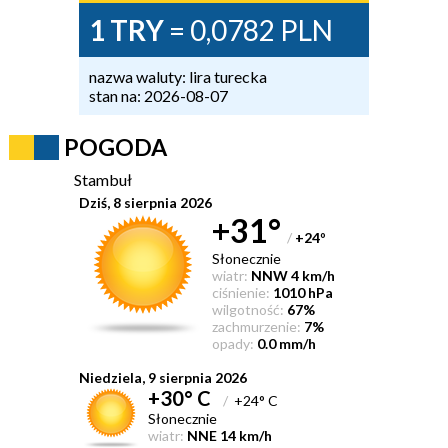
1 TRY
= 0,0782 PLN
nazwa waluty: lira turecka
stan na: 2026-08-07
POGODA
Stambuł
Dziś, 8 sierpnia 2026
+31°
/
+24
°
Słonecznie
wiatr:
NNW 4 km/h
ciśnienie:
1010 hPa
wilgotność:
67%
zachmurzenie:
7%
opady:
0.0 mm/h
Niedziela, 9 sierpnia 2026
+30° C
/
+24° C
Słonecznie
wiatr:
NNE 14 km/h