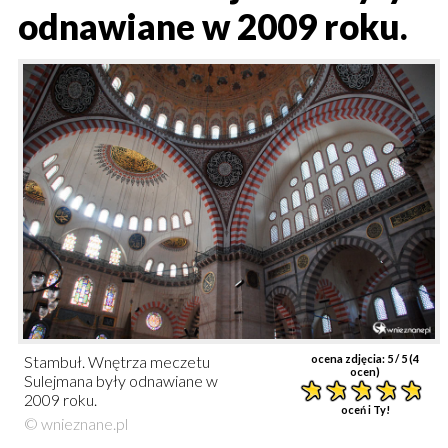
odnawiane w 2009 roku.
Stambuł. Wnętrza meczetu
ocena zdjęcia:
5
/ 5 (
4
ocen)
Sulejmana były odnawiane w
2009 roku.
oceń i Ty!
© wnieznane.pl