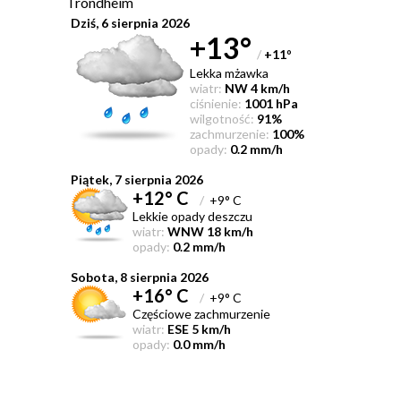
Trondheim
Dziś, 6 sierpnia 2026
+13°
/
+11
°
Lekka mżawka
wiatr:
NW 4 km/h
ciśnienie:
1001 hPa
wilgotność:
91%
zachmurzenie:
100%
opady:
0.2 mm/h
Piątek, 7 sierpnia 2026
+12° C
/
+9° C
Lekkie opady deszczu
wiatr:
WNW 18 km/h
opady:
0.2 mm/h
Sobota, 8 sierpnia 2026
+16° C
/
+9° C
Częściowe zachmurzenie
wiatr:
ESE 5 km/h
opady:
0.0 mm/h