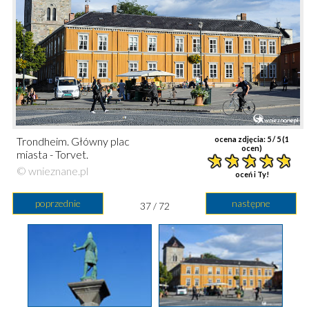
Trondheim. Główny plac
ocena zdjęcia:
5
/ 5 (
1
ocen)
miasta - Torvet.
© wnieznane.pl
oceń i Ty!
poprzednie
następne
37 / 72