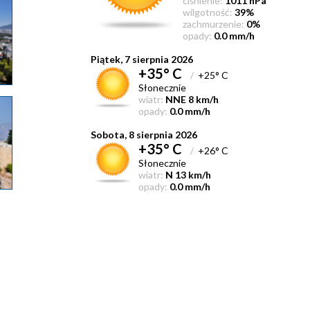
ciśnienie:
1011 hPa
wilgotność:
39%
zachmurzenie:
0%
opady:
0.0 mm/h
Piątek, 7 sierpnia 2026
+35° C
/
+25° C
Słonecznie
wiatr:
NNE 8 km/h
opady:
0.0 mm/h
Sobota, 8 sierpnia 2026
+35° C
/
+26° C
Słonecznie
wiatr:
N 13 km/h
opady:
0.0 mm/h