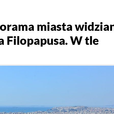
norama miasta widzia
 Filopapusa. W tle