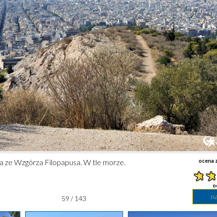
a ze Wzgórza Filopapusa. W tle morze.
ocena z
o
n
59 / 143