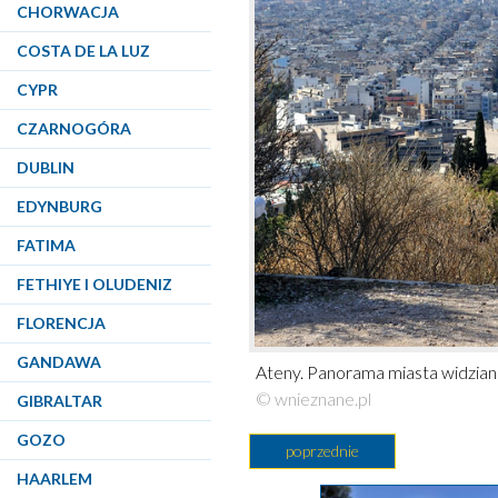
CHORWACJA
COSTA DE LA LUZ
CYPR
CZARNOGÓRA
DUBLIN
EDYNBURG
FATIMA
FETHIYE I OLUDENIZ
FLORENCJA
GANDAWA
Ateny. Panorama miasta widzian
© wnieznane.pl
GIBRALTAR
GOZO
poprzednie
HAARLEM