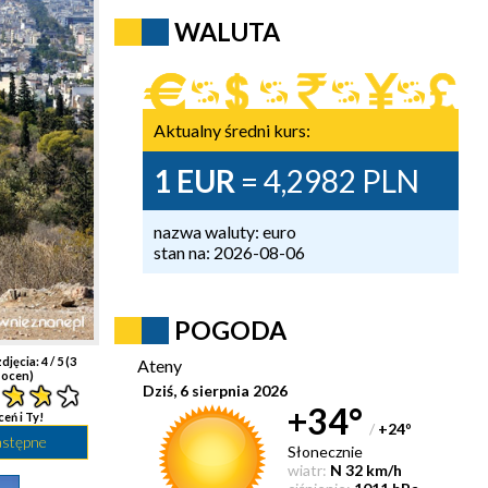
WALUTA
Aktualny średni kurs:
1 EUR
= 4,2982 PLN
nazwa waluty: euro
stan na: 2026-08-06
POGODA
djęcia:
4
/ 5 (
3
Ateny
ocen)
Dziś, 6 sierpnia 2026
+34°
ceń i Ty!
/
+24
°
astępne
Słonecznie
wiatr:
N 32 km/h