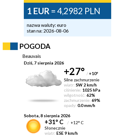
1 EUR
= 4,2982 PLN
nazwa waluty: euro
stan na: 2026-08-06
POGODA
Beauvais
Dziś, 7 sierpnia 2026
+27°
/
+10
°
Silne zachmurzenie
wiatr:
SW 2 km/h
ciśnienie:
1025 hPa
wilgotność:
62%
zachmurzenie:
69%
opady:
0.0 mm/h
Sobota, 8 sierpnia 2026
+31° C
/
+12° C
Słonecznie
wiatr:
ESE 9 km/h