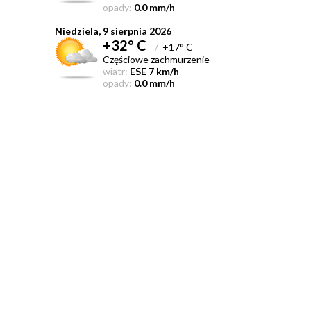
opady:
0.0 mm/h
Niedziela, 9 sierpnia 2026
+32° C
/
+17° C
Częściowe zachmurzenie
wiatr:
ESE 7 km/h
opady:
0.0 mm/h