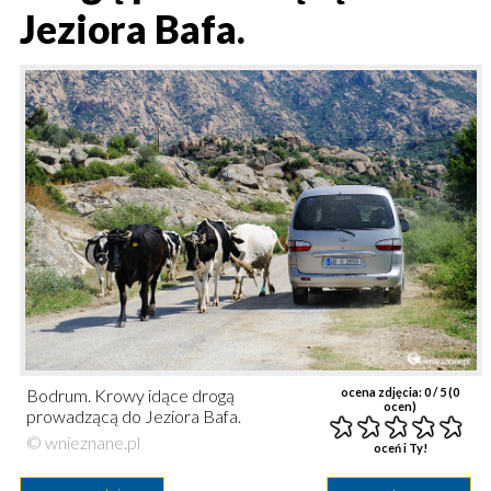
Jeziora Bafa.
Bodrum. Krowy idące drogą
ocena zdjęcia:
0
/ 5 (
0
ocen)
prowadzącą do Jeziora Bafa.
© wnieznane.pl
oceń i Ty!