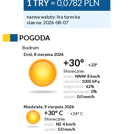
1 TRY
= 0,0782 PLN
nazwa waluty: lira turecka
stan na: 2026-08-07
POGODA
Bodrum
Dziś, 8 sierpnia 2026
+30°
/
+23
°
Słonecznie
wiatr:
NNW 8 km/h
ciśnienie:
1005 hPa
wilgotność:
62%
zachmurzenie:
0%
opady:
0.0 mm/h
Niedziela, 9 sierpnia 2026
+30° C
/
+24° C
Słonecznie
wiatr:
NE 4 km/h
opady:
0.0 mm/h