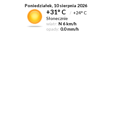
Poniedziałek, 10 sierpnia 2026
+31° C
/
+24° C
Słonecznie
wiatr:
N 6 km/h
opady:
0.0 mm/h