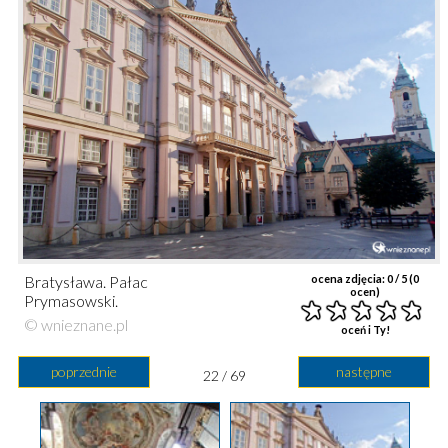
Bratysława. Pałac
ocena zdjęcia:
0
/ 5 (
0
ocen)
Prymasowski.
© wnieznane.pl
oceń i Ty!
poprzednie
następne
22 / 69