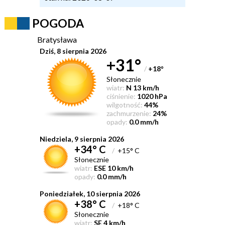
POGODA
Bratysława
Dziś, 8 sierpnia 2026
+31°
/
+18
°
Słonecznie
wiatr:
N 13 km/h
ciśnienie:
1020 hPa
wilgotność:
44%
zachmurzenie:
24%
opady:
0.0 mm/h
Niedziela, 9 sierpnia 2026
+34° C
/
+15° C
Słonecznie
wiatr:
ESE 10 km/h
opady:
0.0 mm/h
Poniedziałek, 10 sierpnia 2026
+38° C
/
+18° C
Słonecznie
wiatr:
SE 4 km/h