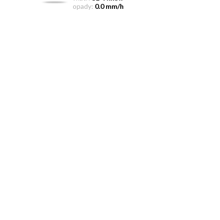
opady:
0.0 mm/h