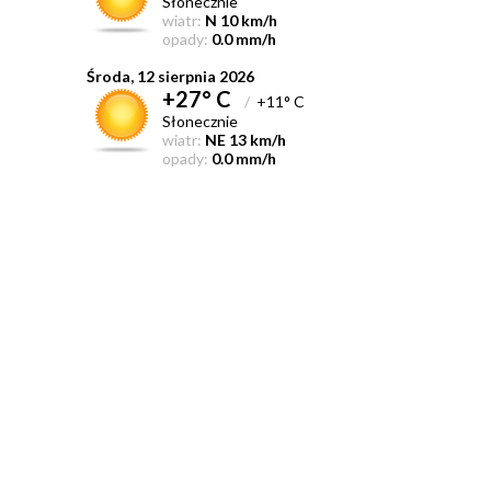
Słonecznie
wiatr:
N 10 km/h
opady:
0.0 mm/h
Środa, 12 sierpnia 2026
+27° C
/
+11° C
Słonecznie
wiatr:
NE 13 km/h
opady:
0.0 mm/h