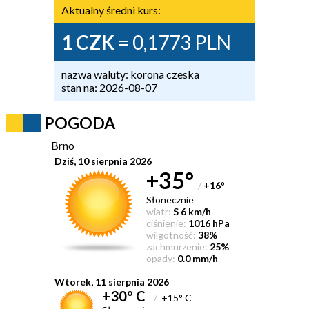
Aktualny średni kurs:
1 CZK
= 0,1773 PLN
nazwa waluty: korona czeska
stan na: 2026-08-07
POGODA
Brno
Dziś, 10 sierpnia 2026
+35°
/
+16
°
Słonecznie
wiatr:
S 6 km/h
ciśnienie:
1016 hPa
wilgotność:
38%
zachmurzenie:
25%
opady:
0.0 mm/h
Wtorek, 11 sierpnia 2026
+30° C
/
+15° C