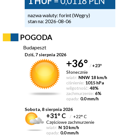
1 HUF
= 0,0118 PLN
nazwa waluty: forint (Węgry)
stan na: 2026-08-06
POGODA
Budapeszt
Dziś, 7 sierpnia 2026
+36°
/
+23
°
Słonecznie
wiatr:
NNW 18 km/h
ciśnienie:
1015 hPa
wilgotność:
48%
zachmurzenie:
6%
opady:
0.0 mm/h
Sobota, 8 sierpnia 2026
+31° C
/
+22° C
Częściowe zachmurzenie
wiatr:
N 10 km/h
opady:
0.0 mm/h