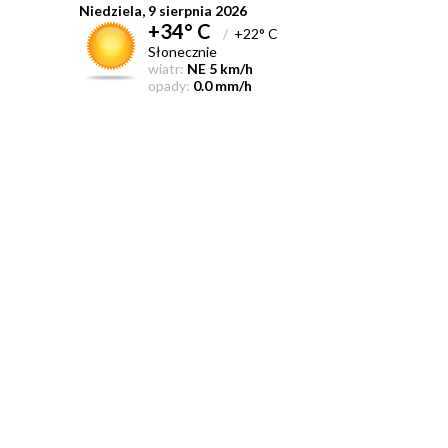
Niedziela, 9 sierpnia 2026
+34° C
/
+22° C
Słonecznie
wiatr:
NE 5 km/h
opady:
0.0 mm/h