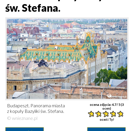
św. Stefana.
Budapeszt. Panorama miasta
ocena zdjęcia:
4.7
/ 5 (
3
ocen)
z kopuły Bazyliki św. Stefana.
© wnieznane.pl
oceń i Ty!