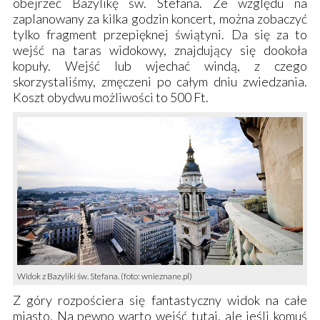
obejrzeć
Bazylikę św. Stefana
. Ze względu na
zaplanowany za kilka godzin koncert, można zobaczyć
tylko fragment przepięknej świątyni. Da się za to
wejść na taras widokowy, znajdujący się dookoła
kopuły. Wejść lub wjechać windą, z czego
skorzystaliśmy, zmęczeni po całym dniu zwiedzania.
Koszt obydwu możliwości to 500 Ft.
Widok z Bazyliki św. Stefana. (foto: wnieznane.pl)
Z góry rozpościera się fantastyczny widok na całe
miasto. Na pewno warto wejść tutaj, ale jeśli komuś