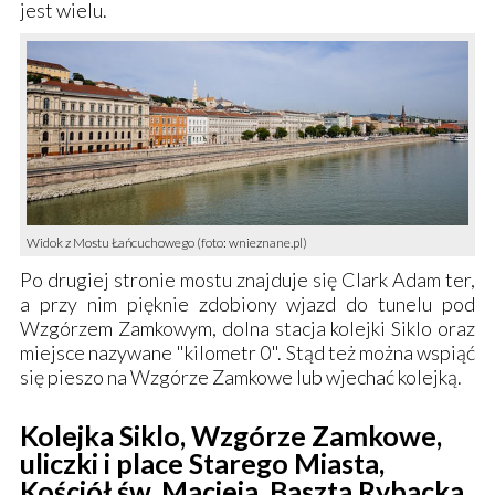
jest wielu.
Widok z Mostu Łańcuchowego (foto: wnieznane.pl)
Po drugiej stronie mostu znajduje się
Clark Adam ter
,
a przy nim pięknie zdobiony wjazd do tunelu pod
Wzgórzem Zamkowym
, dolna stacja
kolejki Siklo
oraz
miejsce nazywane "
kilometr 0
". Stąd też można wspiąć
się pieszo na
Wzgórze Zamkowe
lub wjechać
kolejką
.
Kolejka Siklo, Wzgórze Zamkowe,
uliczki i place Starego Miasta,
Kościół św. Macieja, Baszta Rybacka,