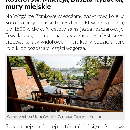
mury miejskie
Na
Wzgórze Zamkowe
wjeżdżamy zabytkową
kolejką
Siklo
. Ta przyjemność to koszt 900 Ft w jedną stronę
lub 1500 w dwie. Niestety sama jazda rozczarowuje.
Trwa krótko, a panorama miasta zasłonięta jest przez
drzewa, tarasy widokowe i mur, który oddziela tory
kolejki
od pozostałej części wzgórza.
W drodze kolejką Siklo na Wzgórze Zamkowe (foto: wnieznane.pl)
Przy górnej stacji
kolejki
, która mieści się na
Placu św.