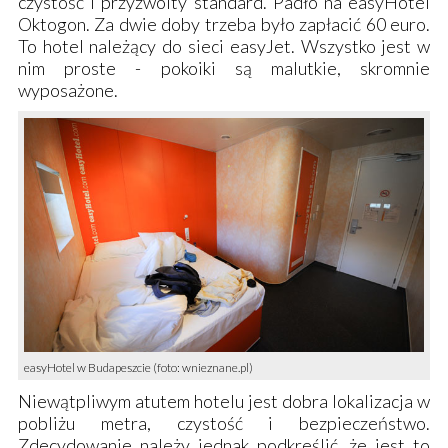
czystość i przyzwoity standard. Padło na easyHotel
Oktogon. Za dwie doby trzeba było zapłacić 60 euro.
To hotel należący do sieci easyJet. Wszystko jest w
nim proste - pokoiki są malutkie, skromnie
wyposażone.
easyHotel w Budapeszcie (foto: wnieznane.pl)
Niewątpliwym atutem hotelu jest dobra lokalizacja w
pobliżu metra, czystość i bezpieczeństwo.
Zdecydowanie należy jednak podkreślić, że jest to