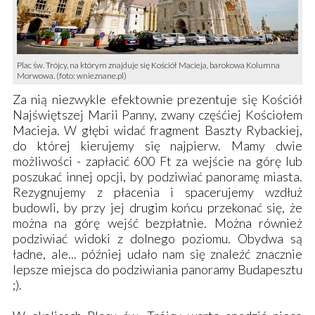
Plac św. Trójcy, na którym znajduje się Kościół Macieja, barokowa Kolumna
Morwowa. (foto: wnieznane.pl)
Za nią niezwykle efektownie prezentuje się Kościół
Najświętszej Marii Panny, zwany częśćiej
Kościołem
Macieja
. W głębi widać fragment
Baszty Rybackiej
,
do której kierujemy się najpierw. Mamy dwie
możliwości - zapłacić 600 Ft za wejście na górę lub
poszukać innej opcji, by podziwiać panoramę miasta.
Rezygnujemy z płacenia i spacerujemy wzdłuż
budowli, by przy jej drugim końcu przekonać się, że
można na górę wejść bezpłatnie. Można również
podziwiać widoki z dolnego poziomu. Obydwa są
ładne, ale... później udało nam się znaleźć znacznie
lepsze miejsca do podziwiania panoramy Budapesztu
;).