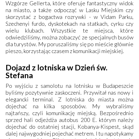
Wzgórze Gellerta
, które oferuje fantastyczny widok
na miasto, a także odpocząć w
Lasku Miejskim
czy
skorzystać z bogactwa rozrywki - w
Vidam Parku
,
Szechenyi furdo
, dyskotekach na statkach, cyrku czy
wielu klubach. Wszystkie te miejsca, które
odwiedziliśmy, można zobaczyć ze specjalnych busów
dla turystów. My poruszaliśmy się po mieście głównie
pieszo, korzystając czasem z komunikacji miejskiej.
Dojazd z lotniska w Dzień św.
Stefana
Po wyjściu z samolotu na lotnisku w Budapeszcie
byliśmy pozytywnie zaskoczeni. Przywitał nas nowy i
elegancki terminal. Z lotniska do miasta można
dojechać na kilka sposobów. My wybraliśmy
najtańszy, czyli komunikację miejską. Bezpośrednio
sprzed hali odjeżdża autobus 200 E. którym należy
dojechać do ostatniej stacji, Kobanya-Kispest, skąd
dalej najwygodniej pojechać metrem. I tu napotykamy