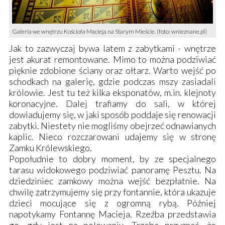
Galeria we wnętrzu Kościoła Macieja na Starym Mieście. (foto: wnieznane.pl)
Jak to zazwyczaj bywa latem z zabytkami - wnętrze
jest akurat remontowane. Mimo to można podziwiać
pięknie zdobione ściany oraz ołtarz. Warto wejść po
schodkach na galerię, gdzie podczas mszy zasiadali
królowie. Jest tu też kilka eksponatów, m.in. klejnoty
koronacyjne. Dalej trafiamy do sali, w której
dowiadujemy się, w jaki sposób poddaje się renowacji
zabytki. Niestety nie mogliśmy obejrzeć odnawianych
kaplic. Nieco rozczarowani udajemy się w stronę
Zamku Królewskiego
.
Popołudnie to dobry moment, by ze specjalnego
tarasu widokowego podziwiać panoramę Pesztu. Na
dziedziniec zamkowy
można wejść bezpłatnie. Na
chwilę zatrzymujemy się przy fontannie, która ukazuje
dzieci mocujące się z ogromną rybą. Później
napotykamy
Fontannę Macieja
. Rzeźba przedstawia