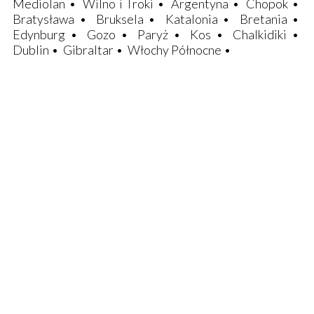
Mediolan
•
Wilno i Troki
•
Argentyna
•
Chopok
•
Bratysława
•
Bruksela
•
Katalonia
•
Bretania
•
Edynburg
•
Gozo
•
Paryż
•
Kos
•
Chalkidiki
•
Dublin
•
Gibraltar
•
Włochy Północne
•