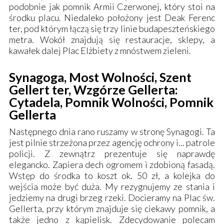
podobnie jak
pomnik Armii Czerwonej
, który stoi na
środku placu. Niedaleko położony jest Deak Ferenc
ter, pod którym łączą się trzy linie budapeszteńskiego
metra. Wokół znajdują się restauracje, sklepy, a
kawałek dalej Plac Elżbiety z mnóstwem zieleni.
Synagoga, Most Wolności, Szent
Gellert ter, Wzgórze Gellerta:
Cytadela, Pomnik Wolności, Pomnik
Gellerta
Następnego dnia rano ruszamy w stronę
Synagogi
. Ta
jest pilnie strzeżona przez agencję ochrony i... patrole
policji. Z zewnątrz prezentuje się naprawdę
elegancko. Zapiera dech ogromem i zdobioną fasadą.
Wstęp do środka to koszt ok. 50 zł, a kolejka do
wejścia może być duża. My rezygnujemy ze stania i
jedziemy na drugi brzeg rzeki. Docieramy na
Plac św.
Gellerta
, przy którym znajduje się ciekawy pomnik, a
także jedno z kąpielisk. Zdecydowanie polecam