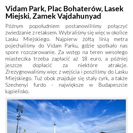
Vidam Park, Plac Bohaterów, Lasek
Miejski, Zamek Vajdahunyad
Późnym popołudniem postanowiliśmy połączyć
zwiedzanie z relaksem. Wybraliśmy się więc w okolice
Lasku Miejskiego
. Najpierw żółtą linią metra
pojechaliśmy do
Vidam Parku
, gdzie spotkało nas
spore rozczarowanie. Za wstęp na teren wesołego
miasteczka trzeba zapłacić aż 18 euro, a później
jeszcze dopłacić za niektóre atrakcje.
Zrezygnowaliśmy więc z wejścia i poszliśmy do
Lasku
Miejskiego
. Tuż obok znajduje się stały cyrk, a także
Szechenyi furdo
- największe w Budapeszcie
kąpielisko.