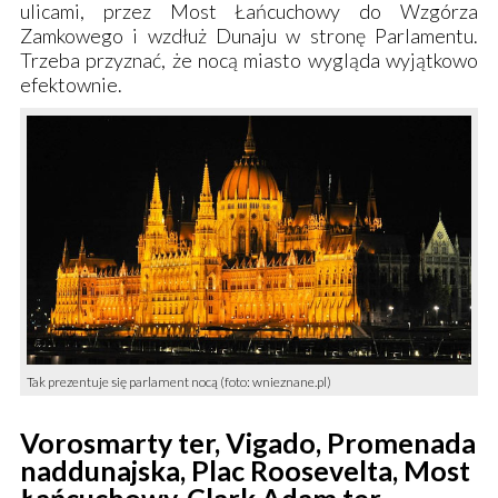
ulicami, przez
Most Łańcuchowy
do
Wzgórza
Zamkowego
i wzdłuż Dunaju w stronę
Parlamentu
.
Trzeba przyznać, że nocą miasto wygląda wyjątkowo
efektownie.
Tak prezentuje się parlament nocą (foto: wnieznane.pl)
Vorosmarty ter, Vigado, Promenada
naddunajska, Plac Roosevelta, Most
Łańcuchowy, Clark Adam ter