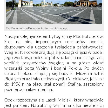
Plac Bohaterów w Budapeszcie. (foto: wnieznane.pl)
Naszym kolejnym celem był ogromny
Plac Bohaterów
.
Stoi na nim imponujących rozmiarów pomnik,
zbudowany dla uczczenia tysiąclecia państwowości
Węgier. Na cokole znajdują się posągi księcia Arpada i
jego wodzów, obok stoi potężna kolumnada z figurami
wielkich przywódców Węgier, a na górze widać
wizerunki boga Wojny i bogini Pokoju. Po dwóch
stronach placu znajdują się budynki
Muzeum Sztuk
Pięknych
oraz
Pałacu Ekspozycji
. Co ciekawe, jeszcze
do 1956 r. na placu stał pomnik Stalina, zastąpiony
później pomnikiem Lenina.
Obok rozpoczyna się
Lasek Miejski
, który właściwie
jest parkiem. Natrafiamy w nim na kilka niewielkich