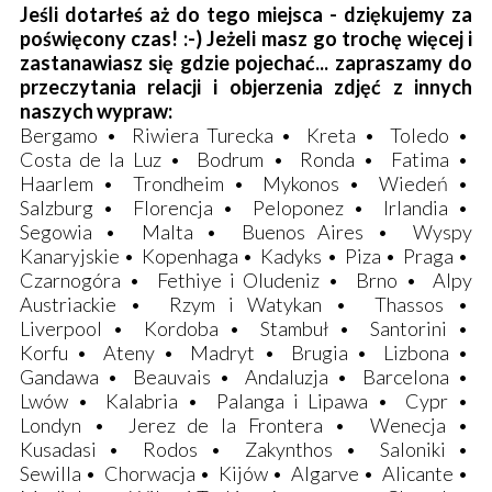
Jeśli dotarłeś aż do tego miejsca - dziękujemy za
poświęcony czas! :-) Jeżeli masz go trochę więcej i
zastanawiasz się gdzie pojechać... zapraszamy do
przeczytania relacji i objerzenia zdjęć z innych
naszych wypraw:
Bergamo
•
Riwiera Turecka
•
Kreta
•
Toledo
•
Costa de la Luz
•
Bodrum
•
Ronda
•
Fatima
•
Haarlem
•
Trondheim
•
Mykonos
•
Wiedeń
•
Salzburg
•
Florencja
•
Peloponez
•
Irlandia
•
Segowia
•
Malta
•
Buenos Aires
•
Wyspy
Kanaryjskie
•
Kopenhaga
•
Kadyks
•
Piza
•
Praga
•
Czarnogóra
•
Fethiye i Oludeniz
•
Brno
•
Alpy
Austriackie
•
Rzym i Watykan
•
Thassos
•
Liverpool
•
Kordoba
•
Stambuł
•
Santorini
•
Korfu
•
Ateny
•
Madryt
•
Brugia
•
Lizbona
•
Gandawa
•
Beauvais
•
Andaluzja
•
Barcelona
•
Lwów
•
Kalabria
•
Palanga i Lipawa
•
Cypr
•
Londyn
•
Jerez de la Frontera
•
Wenecja
•
Kusadasi
•
Rodos
•
Zakynthos
•
Saloniki
•
Sewilla
•
Chorwacja
•
Kijów
•
Algarve
•
Alicante
•