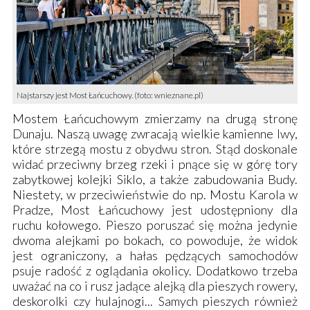
Najstarszy jest Most Łańcuchowy. (foto: wnieznane.pl)
Mostem Łańcuchowym
zmierzamy na drugą stronę
Dunaju. Naszą uwagę zwracają wielkie kamienne lwy,
które strzegą mostu z obydwu stron. Stąd doskonale
widać przeciwny brzeg rzeki i pnące się w górę tory
zabytkowej
kolejki Siklo
, a także zabudowania Budy.
Niestety, w przeciwieństwie do np.
Mostu Karola w
Pradze
,
Most Łańcuchowy
jest udostępniony dla
ruchu kołowego. Pieszo poruszać się można jedynie
dwoma alejkami po bokach, co powoduje, że widok
jest ograniczony, a hałas pędzących samochodów
psuje radość z oglądania okolicy. Dodatkowo trzeba
uważać na co i rusz jadące alejką dla pieszych rowery,
deskorolki czy hulajnogi... Samych pieszych również