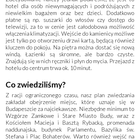
hotel dla osób niewymagających i podróżujących z
niewielkim bagażem oraz bez dzieci. Dodatkowo
płatne są np. suszarki do włosów czy dostęp do
telewizji, za to w cenie jest całodobowa możliwość
włączenia klimatyzacji. Wejście do kamienicy możliwe
jest tylko po otworzeniu drzwi kartą, będącą również
kluczem do pokoju. Na piętra można dostać się nową
windą. Łazienki są skromne, ale bardzo czyste.
Znajdują się w nich ręczniki i płyn do mycia. Przejazd z
hotelu do centrum trwa ok. 10 minut.
Co zwiedziliśmy?
Z racji ograniczonego czasu, nasz plan zwiedzania
zakładał obejrzenie miejsc, które uznaje się w
Budapeszcie za najciekawsze. Niezbędne minimum to
Wzgórze Zamkowe
i
Stare Miasto Budy
, wraz z
Kościołem Macieja
i
Basztą Rybacką
,
promenada
naddunajska
,
budynek Parlamentu
,
Bazylika św.
Stefana
i
Plac Bohaterów
. Warto również wejść na