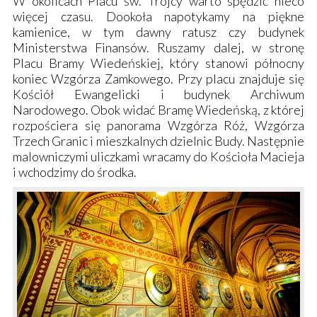
W okolicach
Placu św. Trójcy
warto spędzić nieco
więcej czasu. Dookoła napotykamy na piękne
kamienice, w tym dawny ratusz czy budynek
Ministerstwa Finansów. Ruszamy dalej, w stronę
Placu Bramy Wiedeńskiej
, który stanowi północny
koniec
Wzgórza Zamkowego
. Przy placu znajduje się
Kościół Ewangelicki i budynek Archiwum
Narodowego. Obok widać
Bramę Wiedeńską
, z której
rozpościera się panorama Wzgórza Róż, Wzgórza
Trzech Granic i mieszkalnych dzielnic Budy. Następnie
malowniczymi uliczkami wracamy do
Kościoła Macieja
i wchodzimy do środka.