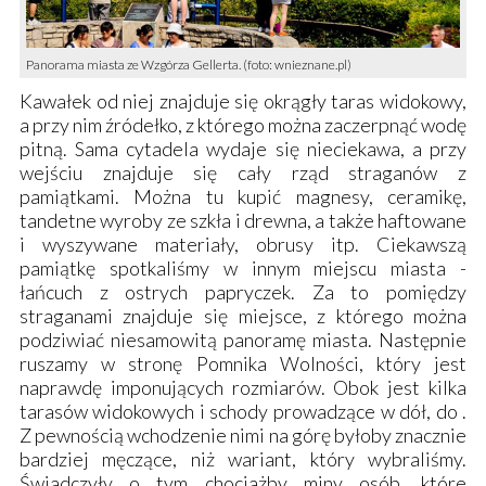
Panorama miasta ze Wzgórza Gellerta. (foto: wnieznane.pl)
Kawałek od niej znajduje się okrągły taras widokowy,
a przy nim źródełko, z którego można zaczerpnąć wodę
pitną. Sama
cytadela
wydaje się nieciekawa, a przy
wejściu znajduje się cały rząd straganów z
pamiątkami. Można tu kupić magnesy, ceramikę,
tandetne wyroby ze szkła i drewna, a także haftowane
i wyszywane materiały, obrusy itp. Ciekawszą
pamiątkę spotkaliśmy w innym miejscu miasta -
łańcuch z ostrych papryczek. Za to pomiędzy
straganami znajduje się miejsce, z którego można
podziwiać niesamowitą panoramę miasta. Następnie
ruszamy w stronę
Pomnika Wolności
, który jest
naprawdę imponujących rozmiarów. Obok jest kilka
tarasów widokowych i schody prowadzące w dół, do .
Z pewnością wchodzenie nimi na górę byłoby znacznie
bardziej męczące, niż wariant, który wybraliśmy.
Świadczyły o tym chociażby miny osób, które