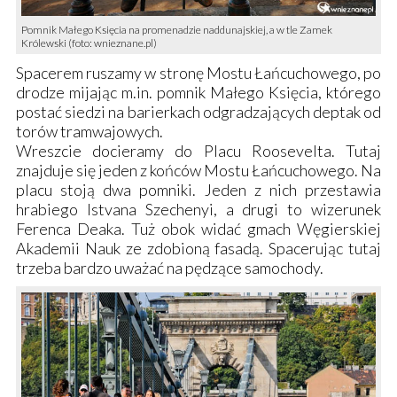
Pomnik Małego Księcia na promenadzie naddunajskiej, a w tle Zamek
Królewski (foto: wnieznane.pl)
Spacerem ruszamy w stronę
Mostu Łańcuchowego
, po
drodze mijając m.in. pomnik Małego Księcia, którego
postać siedzi na barierkach odgradzających deptak od
torów tramwajowych.
Wreszcie docieramy do
Placu Roosevelta
. Tutaj
znajduje się jeden z końców
Mostu Łańcuchowego
. Na
placu stoją dwa pomniki. Jeden z nich przestawia
hrabiego Istvana Szechenyi, a drugi to wizerunek
Ferenca Deaka. Tuż obok widać gmach
Węgierskiej
Akademii Nauk
ze zdobioną fasadą. Spacerując tutaj
trzeba bardzo uważać na pędzące samochody.