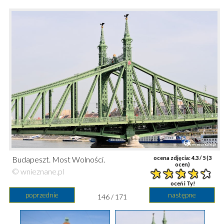
Budapeszt. Most Wolności.
ocena zdjęcia:
4.3
/ 5 (
3
ocen)
© wnieznane.pl
oceń i Ty!
poprzednie
następne
146 / 171