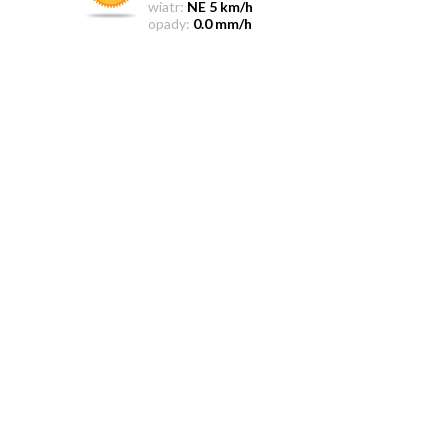
wiatr:
NE 5 km/h
opady:
0.0 mm/h