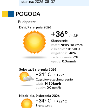
stan na: 2026-08-07
POGODA
Budapeszt
Dziś, 7 sierpnia 2026
+36°
/
+23
°
Słonecznie
wiatr:
NNW 18 km/h
ciśnienie:
1015 hPa
wilgotność:
48%
zachmurzenie:
6%
opady:
0.0 mm/h
Sobota, 8 sierpnia 2026
+31° C
/
+22° C
Częściowe zachmurzenie
wiatr:
N 10 km/h
opady:
0.0 mm/h
Niedziela, 9 sierpnia 2026
+34° C
/
+22° C
Słonecznie