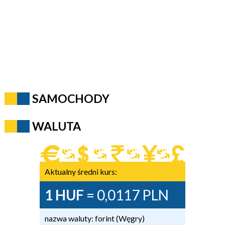
SAMOCHODY
WALUTA
Aktualny średni kurs:
1 HUF
= 0,0117 PLN
nazwa waluty: forint (Węgry)