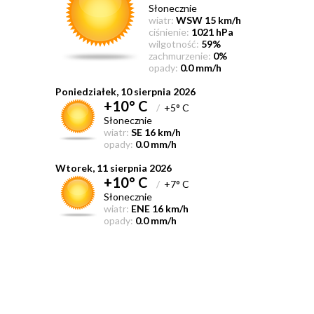
Słonecznie
wiatr:
WSW 15 km/h
ciśnienie:
1021 hPa
wilgotność:
59%
zachmurzenie:
0%
opady:
0.0 mm/h
Poniedziałek, 10 sierpnia 2026
+10° C
/
+5° C
Słonecznie
wiatr:
SE 16 km/h
opady:
0.0 mm/h
Wtorek, 11 sierpnia 2026
+10° C
/
+7° C
Słonecznie
wiatr:
ENE 16 km/h
opady:
0.0 mm/h