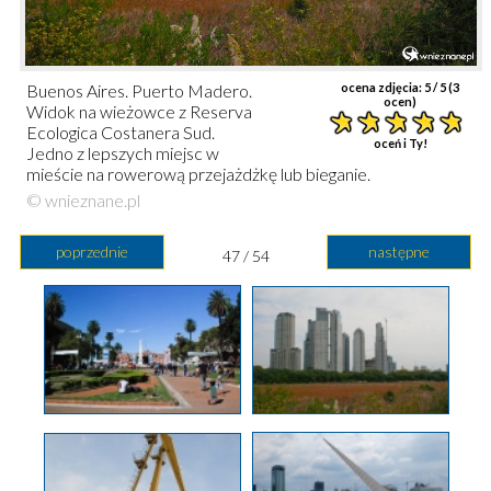
Buenos Aires. Puerto Madero.
ocena zdjęcia:
5
/ 5 (
3
ocen)
Widok na wieżowce z Reserva
Ecologica Costanera Sud.
oceń i Ty!
Jedno z lepszych miejsc w
mieście na rowerową przejażdżkę lub bieganie.
© wnieznane.pl
poprzednie
następne
47 / 54