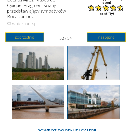
ocen)
Quique. Fragment ściany
przedstawiający sympatyków
oceń i Ty!
Boca Juniors.
© wnieznane.pl
poprzednie
następne
52 / 54
POWRÓT DO PEŁNEJ GALERII