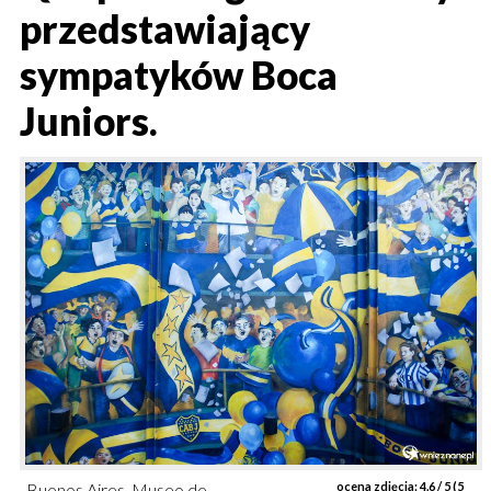
przedstawiający
sympatyków Boca
Juniors.
Buenos Aires. Museo de
ocena zdjęcia:
4.6
/ 5 (
5