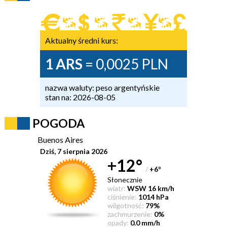
Aktualny średni kurs:
1 ARS
= 0,0025 PLN
nazwa waluty: peso argentyńskie
stan na: 2026-08-05
POGODA
Buenos Aires
Dziś, 7 sierpnia 2026
+12°
/
+6
°
Słonecznie
wiatr:
WSW 16 km/h
ciśnienie:
1014 hPa
wilgotność:
79%
zachmurzenie:
0%
opady:
0.0 mm/h