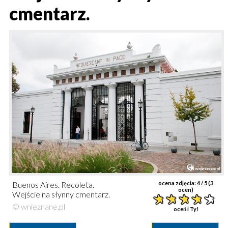
cmentarz.
Buenos Aires. Recoleta.
ocena zdjęcia:
4
/ 5 (
3
ocen)
Wejście na słynny cmentarz.
© wnieznane.pl
oceń i Ty!