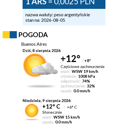
1 ARS
= 0,0025 PLN
nazwa waluty: peso argentyńskie
stan na: 2026-08-05
POGODA
Buenos Aires
Dziś, 8 sierpnia 2026
+12°
/
+8
°
Częściowe zachmurzenie
wiatr:
WSW 19 km/h
ciśnienie:
1008 hPa
wilgotność:
74%
zachmurzenie:
32%
opady:
0.0 mm/h
Niedziela, 9 sierpnia 2026
+12° C
/
+6° C
Słonecznie
wiatr:
WSW 15 km/h
opady:
0.0 mm/h