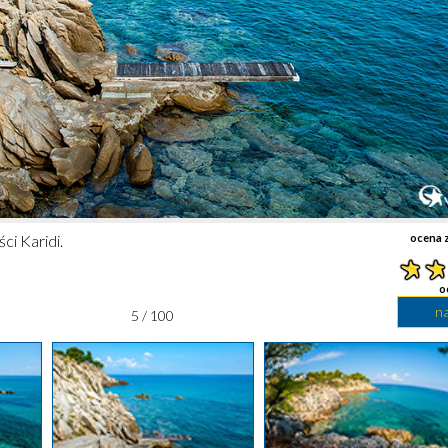
ci Karidi.
ocena z
o
n
5 / 100