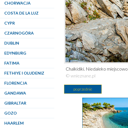
CHORWACJA
COSTA DE LA LUZ
CYPR
CZARNOGÓRA
DUBLIN
EDYNBURG
FATIMA
Chalkidiki. Niedaleko miejscowoś
FETHIYE I OLUDENIZ
© wnieznane.pl
FLORENCJA
poprzednie
GANDAWA
GIBRALTAR
GOZO
HAARLEM