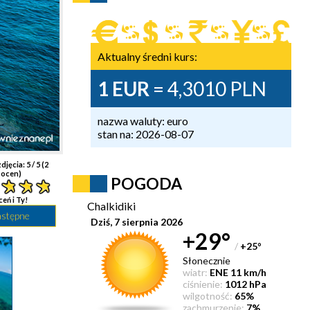
Aktualny średni kurs:
1 EUR
= 4,3010 PLN
nazwa waluty: euro
stan na: 2026-08-07
djęcia:
5
/ 5 (
2
ocen)
POGODA
ceń i Ty!
Chalkidiki
astępne
Dziś, 7 sierpnia 2026
+29°
/
+25
°
Słonecznie
wiatr:
ENE 11 km/h
ciśnienie:
1012 hPa
wilgotność:
65%
zachmurzenie:
7%