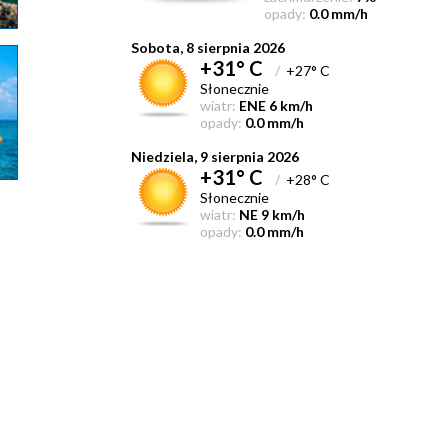
opady:
0.0 mm/h
Sobota, 8 sierpnia 2026
+31° C
/
+27° C
Słonecznie
wiatr:
ENE 6 km/h
opady:
0.0 mm/h
Niedziela, 9 sierpnia 2026
+31° C
/
+28° C
Słonecznie
wiatr:
NE 9 km/h
opady:
0.0 mm/h