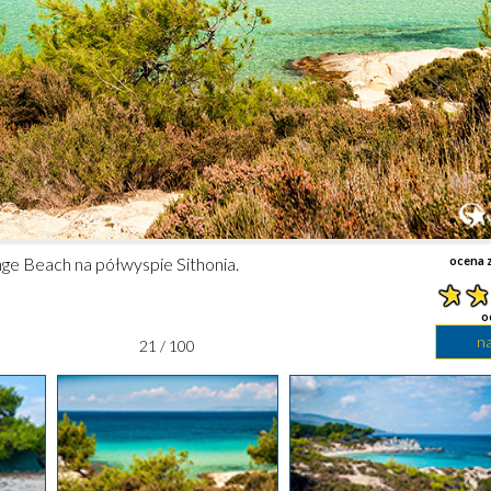
nge Beach na półwyspie Sithonia.
ocena z
o
n
21 / 100