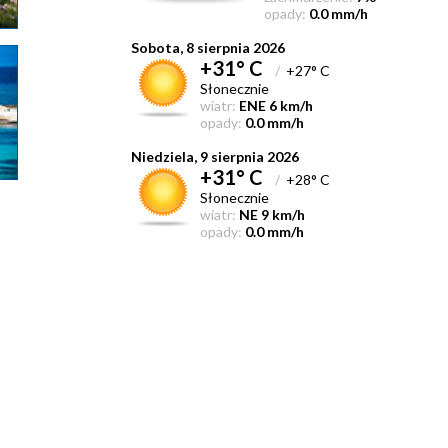
opady:
0.0 mm/h
Sobota, 8 sierpnia 2026
+31° C
/
+27° C
Słonecznie
wiatr:
ENE 6 km/h
opady:
0.0 mm/h
Niedziela, 9 sierpnia 2026
+31° C
/
+28° C
Słonecznie
wiatr:
NE 9 km/h
opady:
0.0 mm/h