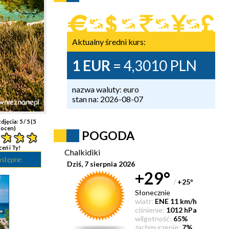
Aktualny średni kurs:
1 EUR
= 4,3010 PLN
nazwa waluty: euro
stan na: 2026-08-07
djęcia:
5
/ 5 (
5
ocen)
POGODA
ceń i Ty!
Chalkidiki
astępne
Dziś, 7 sierpnia 2026
+29°
/
+25
°
Słonecznie
wiatr:
ENE 11 km/h
ciśnienie:
1012 hPa
wilgotność:
65%
zachmurzenie:
7%