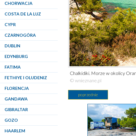
CHORWACJA
COSTA DE LA LUZ
CYPR
CZARNOGÓRA
DUBLIN
EDYNBURG
FATIMA
Chalkidiki. Morze w okolicy Ora
FETHIYE I OLUDENIZ
© wnieznane.pl
FLORENCJA
poprzednie
GANDAWA
GIBRALTAR
GOZO
HAARLEM