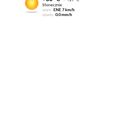
Słonecznie
wiatr:
ENE 7 km/h
opady:
0.0 mm/h