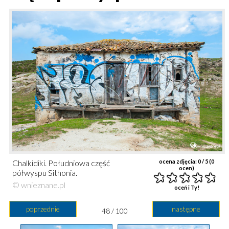
Chalkidiki. Południowa część
ocena zdjęcia:
0
/ 5 (
0
ocen)
półwyspu Sithonia.
© wnieznane.pl
oceń i Ty!
poprzednie
następne
48 / 100