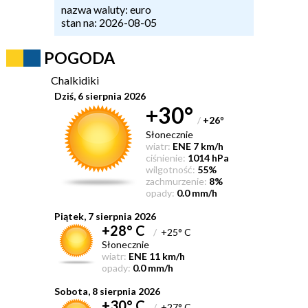
nazwa waluty: euro
stan na: 2026-08-05
POGODA
Chalkidiki
Dziś, 6 sierpnia 2026
+30°
/
+26
°
Słonecznie
wiatr:
ENE 7 km/h
ciśnienie:
1014 hPa
wilgotność:
55%
zachmurzenie:
8%
opady:
0.0 mm/h
Piątek, 7 sierpnia 2026
+28° C
/
+25° C
Słonecznie
wiatr:
ENE 11 km/h
opady:
0.0 mm/h
Sobota, 8 sierpnia 2026
+30° C
/
+27° C