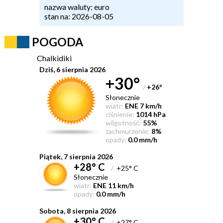
nazwa waluty: euro
stan na: 2026-08-05
POGODA
Chalkidiki
Dziś, 6 sierpnia 2026
+30°
/
+26
°
Słonecznie
wiatr:
ENE 7 km/h
ciśnienie:
1014 hPa
wilgotność:
55%
zachmurzenie:
8%
opady:
0.0 mm/h
Piątek, 7 sierpnia 2026
+28° C
/
+25° C
Słonecznie
wiatr:
ENE 11 km/h
opady:
0.0 mm/h
Sobota, 8 sierpnia 2026
+30° C
/
+27° C