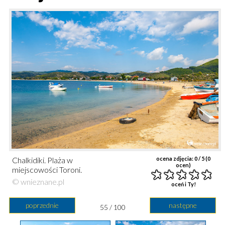
Chalkidiki. Plaża w
ocena zdjęcia:
0
/ 5 (
0
ocen)
miejscowości Toroni.
© wnieznane.pl
oceń i Ty!
poprzednie
następne
55 / 100