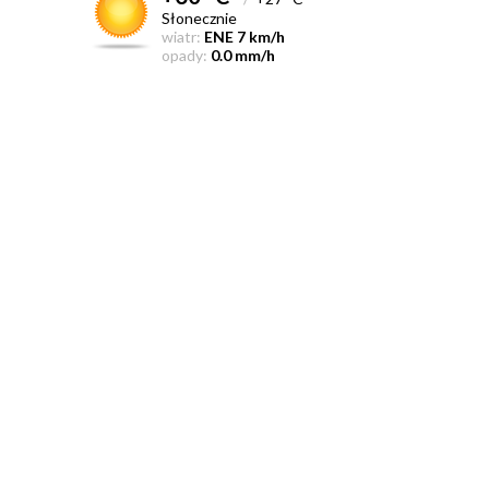
Słonecznie
wiatr:
ENE 7 km/h
opady:
0.0 mm/h