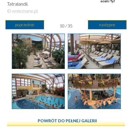
oceń i Ty!
Tatralandii.
© wnieznane.pl
poprzednie
następne
10 / 35
POWRÓT DO PEŁNEJ GALERII