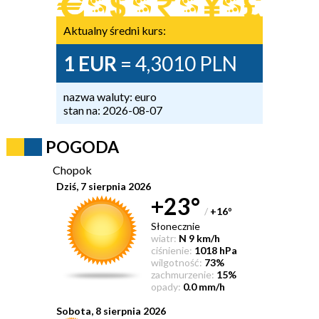
Aktualny średni kurs:
1 EUR
= 4,3010 PLN
nazwa waluty: euro
stan na: 2026-08-07
POGODA
Chopok
Dziś, 7 sierpnia 2026
+23°
/
+16
°
Słonecznie
wiatr:
N 9 km/h
ciśnienie:
1018 hPa
wilgotność:
73%
zachmurzenie:
15%
opady:
0.0 mm/h
Sobota, 8 sierpnia 2026