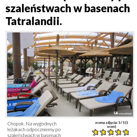
szaleństwach w basenach
Tatralandii.
Chopok. Na wygodnych
ocena zdjęcia:
5
/ 5 (
1
ocen)
leżakach odpoczniemy po
szaleństwach w basenach