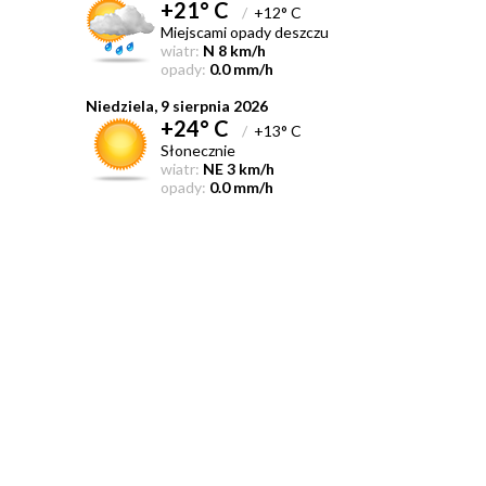
+21° C
/
+12° C
Miejscami opady deszczu
wiatr:
N 8 km/h
opady:
0.0 mm/h
Niedziela, 9 sierpnia 2026
+24° C
/
+13° C
Słonecznie
wiatr:
NE 3 km/h
opady:
0.0 mm/h