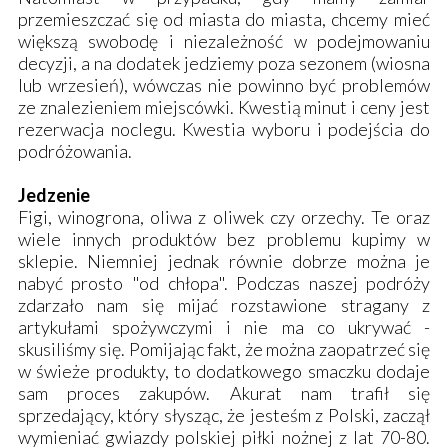
przemieszczać się od miasta do miasta, chcemy mieć
większą swobodę i niezależność w podejmowaniu
decyzji, a na dodatek jedziemy poza sezonem (wiosna
lub wrzesień), wówczas nie powinno być problemów
ze znalezieniem miejscówki. Kwestią minut i ceny jest
rezerwacja noclegu. Kwestia wyboru i podejścia do
podróżowania.
Jedzenie
Figi, winogrona, oliwa z oliwek czy orzechy. Te oraz
wiele innych produktów bez problemu kupimy w
sklepie. Niemniej jednak równie dobrze można je
nabyć prosto "od chłopa". Podczas naszej podróży
zdarzało nam się mijać rozstawione stragany z
artykułami spożywczymi i nie ma co ukrywać -
skusiliśmy się. Pomijając fakt, że można zaopatrzeć się
w świeże produkty, to dodatkowego smaczku dodaje
sam proces zakupów. Akurat nam trafił się
sprzedający, który słysząc, że jesteśm z Polski, zaczął
wymieniać gwiazdy polskiej piłki nożnej z lat 70-80.