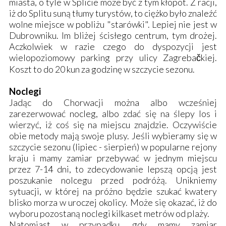
miasta, o tyle w Splicie może być z tym kłopot. Z racji,
iż do Splitu suną tłumy turystów, to ciężko było znaleźć
wolne miejsce w pobliżu "starówki". Lepiej nie jest w
Dubrowniku. Im bliżej ścisłego centrum, tym drożej.
Aczkolwiek w razie czego do dyspozycji jest
wielopoziomowy parking przy ulicy Zagrebačkiej.
Koszt to do 20 kun za godzinę w szczycie sezonu.
Noclegi
Jadąc do Chorwacji można albo wcześniej
zarezerwować nocleg, albo zdać się na ślepy los i
wierzyć, iż coś się na miejscu znajdzie. Oczywiście
obie metody mają swoje plusy. Jeśli wybieramy się w
szczycie sezonu (lipiec - sierpień) w popularne rejony
kraju i mamy zamiar przebywać w jednym miejscu
przez 7-14 dni, to zdecydowanie lepszą opcją jest
poszukanie nolcegu przed podróżą. Unikniemy
sytuacji, w której na próżno będzie szukać kwatery
blisko morza w uroczej okolicy. Może się okazać, iż do
wyboru pozostaną noclegi kilkaset metrów od plaży.
Natomiast w przypadku, gdy mamy zamiar