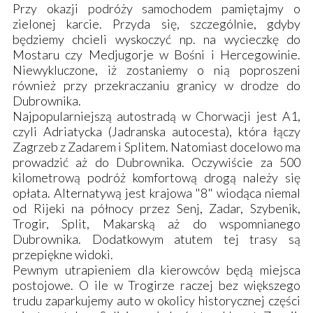
Przy okazji podróży samochodem pamiętajmy o
zielonej karcie. Przyda się, szczególnie, gdyby
będziemy chcieli wyskoczyć np. na wycieczkę do
Mostaru czy Medjugorje w Bośni i Hercegowinie.
Niewykluczone, iż zostaniemy o nią poproszeni
również przy przekraczaniu granicy w drodze do
Dubrownika.
Najpopularniejszą autostradą w Chorwacji jest A1,
czyli Adriatycka (Jadranska autocesta), która łączy
Zagrzeb z Zadarem i Splitem. Natomiast docelowo ma
prowadzić aż do Dubrownika. Oczywiście za 500
kilometrową podróż komfortową drogą należy się
opłata. Alternatywą jest krajowa "8" wiodąca niemal
od Rijeki na północy przez Senj, Zadar, Szybenik,
Trogir, Split, Makarską aż do wspomnianego
Dubrownika. Dodatkowym atutem tej trasy są
przepiękne widoki.
Pewnym utrapieniem dla kierowców będą miejsca
postojowe. O ile w Trogirze raczej bez większego
trudu zaparkujemy auto w okolicy historycznej części