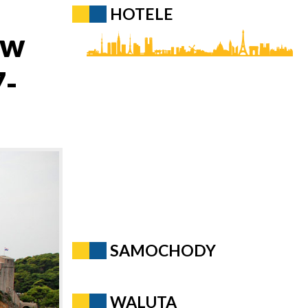
HOTELE
 w
7-
SAMOCHODY
WALUTA