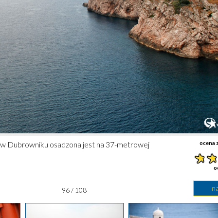
c w Dubrowniku osadzona jest na 37-metrowej
ocena z
o
n
96 / 108