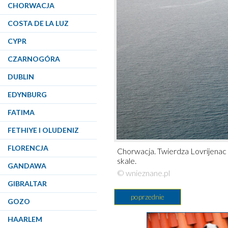
CHORWACJA
COSTA DE LA LUZ
CYPR
CZARNOGÓRA
DUBLIN
EDYNBURG
FATIMA
FETHIYE I OLUDENIZ
FLORENCJA
Chorwacja. Twierdza Lovrijena
skale.
GANDAWA
© wnieznane.pl
GIBRALTAR
poprzednie
GOZO
HAARLEM