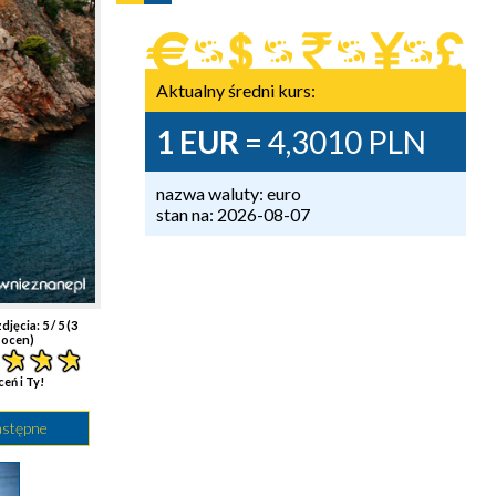
Aktualny średni kurs:
1 EUR
= 4,3010 PLN
nazwa waluty: euro
stan na: 2026-08-07
djęcia:
5
/ 5 (
3
ocen)
ceń i Ty!
astępne