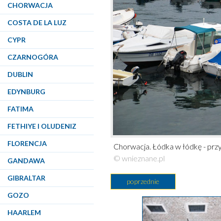
CHORWACJA
COSTA DE LA LUZ
CYPR
CZARNOGÓRA
DUBLIN
EDYNBURG
FATIMA
FETHIYE I OLUDENIZ
FLORENCJA
Chorwacja. Łódka w łódkę - pr
© wnieznane.pl
GANDAWA
GIBRALTAR
poprzednie
GOZO
HAARLEM