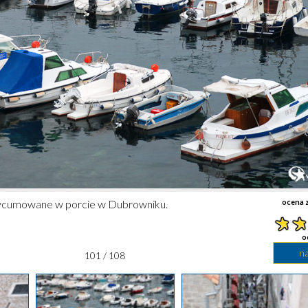
zycumowane w porcie w Dubrowniku.
ocena z
o
n
101 / 108