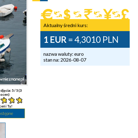
Aktualny średni kurs:
1 EUR
= 4,3010 PLN
nazwa waluty: euro
stan na: 2026-08-07
djęcia:
5
/ 5 (
3
ocen)
ceń i Ty!
astępne